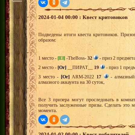
2024-01-04 00:00 : Квест критовиков
Подведены итоги квеста критовиков. Призо
образом:
1 место -
[El]
-TheBoss-
32
- приз 2 предмет
2 место -
[Or]
__ПИРАТ__
19
- приз 1 пред
3 место -
[Or]
ARM-2022
17
- алмазный
алмазного аккаунта на 30 суток,
Все 3 призера могут проследовать в комна
получить заслуженные призы. Сделать это м
момента.
2024-01-02 00:00 : Квест победителей