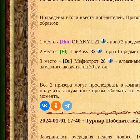
Подведены итоги квеста победителей. Приз
образом:
1 место -
[Hm]
ORAKYL
21
- приз 2 предме
2 место -
[El]
-TheBoss-
32
- приз 1 предмет
3 место -
[Or]
Мефистрот
28
- алмазный
алмазного аккаунта на 30 суток,
Все 3 призера могут проследовать в комна
получить заслуженные призы. Сделать это м
момента.
2024-01-01 17:40 : Турнир Победителе
Завершилась очередная неделя нового Т