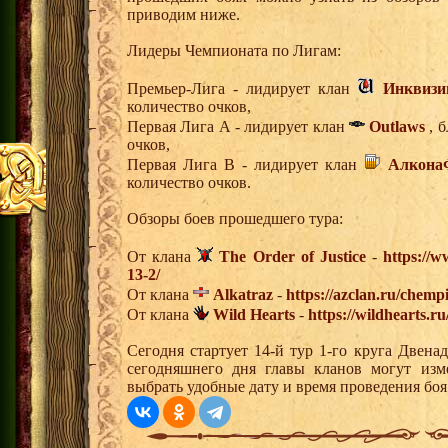
приводим ниже.
Лидеры Чемпионата по Лигам:
Премьер-Лига - лидирует клан
Инквизи
количество очков,
Первая Лига А - лидирует клан
Outlaws
, б
очков,
Первая Лига В - лидирует клан
Алкона
количество очков.
Обзоры боев прошедшего тура:
От клана
The Order of Justice
-
https://w
13-2/
От клана
Alkatraz
-
https://azclan.ru/chemp
От клана
Wild Hearts
-
https://wildhearts.r
Сегодня стартует 14-й тур 1-го круга Двен
сегодняшнего дня главы кланов могут изм
выбрать удобные дату и время проведения боя