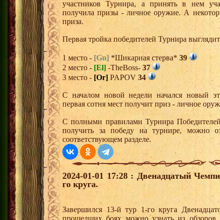
участников Турнира, а принять в нем уч
получила призы - личное оружие. А некото
приза.
Первая тройка победителей Турнира выгляди
1 место -
[Gn]
*Шикарная стерва*
39
2 место -
[El]
-TheBoss-
37
3 место -
[Or]
PAPOV
34
С началом новой недели начался новый эта
первая сотня мест получит приз - личное ору
С полными правилами Турнира Победителей,
получить за победу на турнире, можно о
соответствующем разделе.
2024-01-01 17:28 : Двенадцатый Чемпи
го круга.
Завершился 13-й тур 1-го круга Двенадца
прошедших боях можно узнать из обзоров 