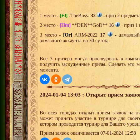
1 место -
[El]
-TheBoss-
32
- приз 2 предмет
2 место -
[Hm]
**DEN**GoD**
16
- приз 1
3 место -
[Or]
ARM-2022
17
- алмазный
алмазного аккаунта на 30 суток,
Все 3 призера могут проследовать в комна
получить заслуженные призы. Сделать это м
момента.
2024-01-04 13:03 : Открыт прием заяв
Во всех городах открыт прием заявок на 
может принять участие в турнире для своег
котором проводится турнир для Вашего уровн
Прием заявок оканчивается 07-01-2024 12:58