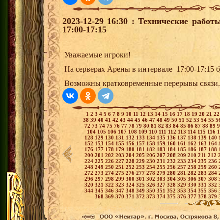
2023-12-29 16:30 : Технические рабо
17:00-17:15
Уважаемые игроки!
На серверах Арены в интервале 17:00-17:15 
Возможны кратковременные перерывы связи.
1
2
3
4
5
6
7
8
9
10
11
12
13
14
15
16
17
18
19
20
21
2
38
39
40
41
42
43
44
45
46
47
48
49
50
51
52
53
54
55
5
72
73
74
75
76
77
78
79
80
81
82
83
84
85
86
87
88
89
104
105
106
107
108
109
110
111
112
113
114
115
116
128
129
130
131
132
133
134
135
136
137
138
139
140
152
153
154
155
156
157
158
159
160
161
162
163
164
176
177
178
179
180
181
182
183
184
185
186
187
188
200
201
202
203
204
205
206
207
208
209
210
211
212
224
225
226
227
228
229
230
231
232
233
234
235
236
248
249
250
251
252
253
254
255
256
257
258
259
260
272
273
274
275
276
277
278
279
280
281
282
283
284
296
297
298
299
300
301
302
303
304
305
306
307
308
320
321
322
323
324
325
326
327
328
329
330
331
332
344
345
346
347
348
349
350
351
352
353
354
355
356
368
369
370
371
372
373
374
375
376
377
378
379