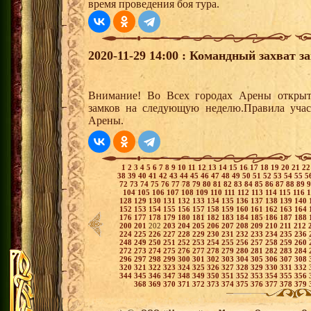
время проведения боя тура.
2020-11-29 14:00 : Командный захват з
Внимание! Во Всех городах Арены открыт
замков на следующую неделю.Правила учас
Арены.
1
2
3
4
5
6
7
8
9
10
11
12
13
14
15
16
17
18
19
20
21
2
38
39
40
41
42
43
44
45
46
47
48
49
50
51
52
53
54
55
5
72
73
74
75
76
77
78
79
80
81
82
83
84
85
86
87
88
89
104
105
106
107
108
109
110
111
112
113
114
115
116
128
129
130
131
132
133
134
135
136
137
138
139
140
152
153
154
155
156
157
158
159
160
161
162
163
164
176
177
178
179
180
181
182
183
184
185
186
187
188
200
201
202
203
204
205
206
207
208
209
210
211
212
224
225
226
227
228
229
230
231
232
233
234
235
236
248
249
250
251
252
253
254
255
256
257
258
259
260
272
273
274
275
276
277
278
279
280
281
282
283
284
296
297
298
299
300
301
302
303
304
305
306
307
308
320
321
322
323
324
325
326
327
328
329
330
331
332
344
345
346
347
348
349
350
351
352
353
354
355
356
368
369
370
371
372
373
374
375
376
377
378
379