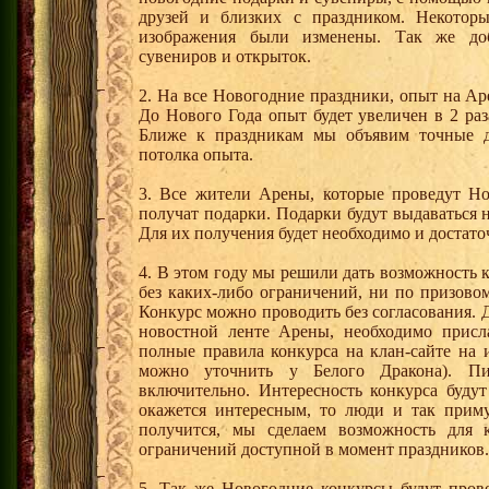
друзей и близких с праздником. Некотор
изображения были изменены. Так же до
сувениров и открыток.
2. На все Новогодние праздники, опыт на Ар
До Нового Года опыт будет увеличен в 2 раза
Ближе к праздникам мы объявим точные 
потолка опыта.
3. Все жители Арены, которые проведут Н
получат подарки. Подарки будут выдаваться
Для их получения будет необходимо и достаточ
4. В этом году мы решили дать возможность
без каких-либо ограничений, ни по призово
Конкурс можно проводить без согласования. Д
новостной ленте Арены, необходимо присл
полные правила конкурса на клан-сайте на 
можно уточнить у Белого Дракона). П
включительно. Интересность конкурса будут
окажется интересным, то люди и так приму
получится, мы сделаем возможность для 
ограничений доступной в момент праздников.
5. Так же Новогодние конкурсы будут про