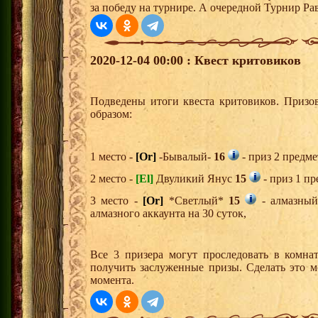
за победу на турнире. А очередной Турнир Ра
2020-12-04 00:00 : Квест критовиков
Подведены итоги квеста критовиков. Призо
образом:
1 место -
[Or]
-Бывалый-
16
- приз 2 предме
2 место -
[El]
Двуликий Янус
15
- приз 1 пр
3 место -
[Or]
*Светлый*
15
- алмазный
алмазного аккаунта на 30 суток,
Все 3 призера могут проследовать в комна
получить заслуженные призы. Сделать это м
момента.