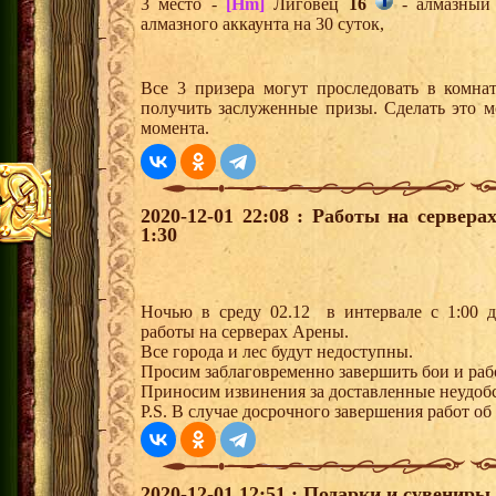
3 место -
[Hm]
Лиговец
16
- алмазный 
алмазного аккаунта на 30 суток,
Все 3 призера могут проследовать в комна
получить заслуженные призы. Сделать это м
момента.
2020-12-01 22:08 : Работы на сервер
1:30
Ночью в среду 02.12 в интервале с 1:00 д
работы на серверах Арены.
Все города и лес будут недоступны.
Просим заблаговременно завершить бои и ра
Приносим извинения за доставленные неудобс
P.S. В случае досрочного завершения работ об 
2020-12-01 12:51 : Подарки и сувениры