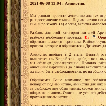
2021-06-08 13:04 : Амнистия.
Мы решили провести амнистию для тех игро
распространение ссылок. Под амнистию попа
РВС и по закону 3 в) Арены, включая автобл
Разблок для этой категории жителей Арен
разблока необходима проверка
[Dr]
Орд
обратился владелец персонажа. Разблок осущ
проекта, которые и обращаются к Драконам дл
Амнистия пройдет в 2 этапа. Первый э
включительно. Второй этап пройдет осенью, е
мы объявим дополнительно. Правило распр
описанные нарушения до 7 июня включительн
же могут быть разблокированы, но на общих 
Обращаемся Ваше внимание, что заблок
попадают под амнистию, амнистия для них н
за разблоком вне объявленных сроков амнис
общих основаниях. Описанные условия дейст
прохождения амнистии.
У тех игроков, которые совершили ошибку