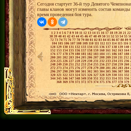
Сегодня стартует 36-й тур Девятого Чемпион
главы кланов могут изменить состав команды
время проведения боя тура.
1
2
3
4
5
6
7
8
9
10
11
12
13
14
15
16
17
18
19
20
21
2
38
39
40
41
42
43
44
45
46
47
48
49
50
51
52
53
54
55
5
72
73
74
75
76
77
78
79
80
81
82
83
84
85
86
87
88
89
104
105
106
107
108
109
110
111
112
113
114
115
116
128
129
130
131
132
133
134
135
136
137
138
139
140
152
153
154
155
156
157
158
159
160
161
162
163
164
176
177
178
179
180
181
182
183
184
185
186
187
188
200
201
202
203
204
205
206
207
208
209
210
211
212
224
225
226
227
228
229
230
231
232
233
234
235
236
248
249
250
251
252
253
254
255
256
257
258
259
260
272
273
274
275
276
277
278
279
280
281
282
283
284
296
297
298
299
300
301
302
303
304
305
306
307
308
320
321
322
323
324
325
326
327
328
329
330
331
332
344
345
346
347
348
349
350
351
352
353
354
355
356
368
369
370
371
372
373
374
375
376
377
378
379