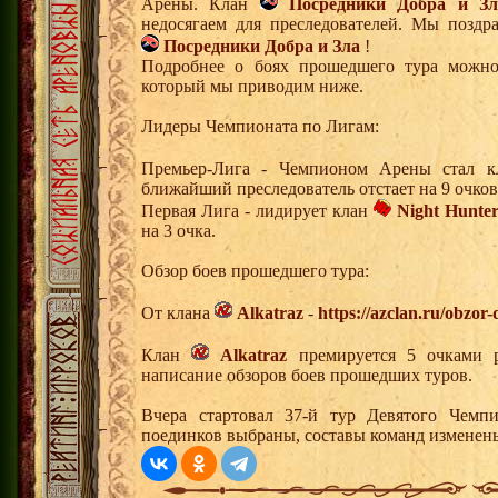
Арены. Клан
Посредники Добра и Зл
недосягаем для преследователей. Мы позд
Посредники Добра и Зла
!
Подробнее о боях прошедшего тура можно 
который мы приводим ниже.
Лидеры Чемпионата по Лигам:
Премьер-Лига - Чемпионом Арены стал 
ближайший преследователь отстает на 9 очков
Первая Лига - лидирует клан
Night Hunter
на 3 очка.
Обзор боев прошедшего тура:
От клана
Alkatraz
-
https://azclan.ru/obzor
Клан
Alkatraz
премируется 5 очками р
написание обзоров боев прошедших туров.
Вчера стартовал 37-й тур Девятого Чемп
поединков выбраны, составы команд изменен