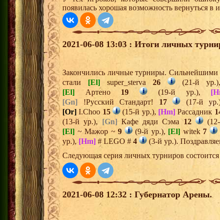
появилась хорошая возможность вернуться в 
2021-06-08 13:03 : Итоги личных турни
Закончились личные турниры. Сильнейшими и
стали
[El]
super_sterva
26
(21-й ур.
[El]
Артено
19
(19-й ур.),
[H
[Gn]
!Русский Стандарт!
17
(17-й ур.
[Or]
I.Choo
15
(15-й ур.),
[Hm]
Рассадник
1
(13-й ур.),
[Gn]
Кафе дяди Сэма
12
(12-
[El]
~ Мажор ~
9
(9-й ур.),
[El]
witek
7
ур.),
[Hm]
# LEGO #
4
(3-й ур.). Поздравля
Следующая серия личных турниров состоится 
2021-06-08 12:32 : Губернатор Арены.