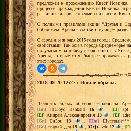
предложен к прохождению Квест Новичка, 
процессе прохождения Квеста Новичка игро
различные игровые предметы и свитки. Квест
С полными правилами акции "Друзья и Сор
библиотеке Арены в соответствующем разделе
С середины января 2015 года города Среднем
свойствами. Так бои в городе Среднеморье 
получаемом за победу в бою опыте, в Утесе
Арены, которые хотят быстрее прокачаться, 
этих городах.
2018-09-20 12:27 : Новые образы.
Двадцать новых образов сегодня на Ар
[Gn]
!!!Lloyd Banks!!!
16
,
[El]
apt
[El]
Андрей Александрович
18
,
[El]
adre
[Gn]
Би3он
13
,
[Hm]
Шустрый**
[Gn]
старый_дед
15
,
[Or]
devde
12
,
[El