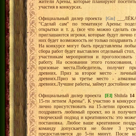
жители Арены, которые планируют посетит
участия в конкурсах.
Официальный дилер проекта
[Gn]
___ЛЁК
"Сделай сам" по тематикуе Арены: подел
открытки и т. д. (все что можно сделать с
приглашаются игроки, которые будут лично п
них будет возможность не только поздравить
На конкурсе могут быть представлены любы
сбора работ будет выставлен отдельный стол
участникам мероприятия и проголосовать
работу. На основании этого голосования, 
призовые места.Победитель, получит 
древних. Приз за второе место - личный
древних.Приз за третье место - алмазн
древних.Лучшие работы, займут достойное ме
Официальный дилер проекта
[El]
Shilula
14
15-ти летием Арены". К участию в конкурсе
лично присутствовать на 15-летии проекта
поздравить любимый проект, но и получить
творческий подход и креативность: это может
постановка. Любое ваше креативное поздр
команду допускается не более 3 учас
предоставляется до 5-ти минут. После к