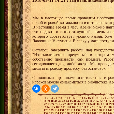
2018-09-11 14:21 : Изготавливаемые п
Мы в настоящее время проводим необходи
новой игровой возможности изготовления иг
В настоящее время в лесу Арены можно най
что поднять и вынести лунный камень из л
которого соответствует уровню камня. Уже
Лавочника V ступени. В лавку у мага поступи
Осталось завершить работы над государств
"Изготавливаемые предметы", в котором м
собственно произвести сам предмет. Рабо
сегодняшнего дня, либо завтра. Мы проводи
мешать игровому процессу, без остановок.
С полными правилами изготовления игров
игроков можно ознакомиться в библиотеке Ар
1
2
3
4
5
6
7
8
9
10
11
12
13
14
15
16
17
18
19
20
21
2
38
39
40
41
42
43
44
45
46
47
48
49
50
51
52
53
54
55
5
72
73
74
75
76
77
78
79
80
81
82
83
84
85
86
87
88
89
104
105
106
107
108
109
110
111
112
113
114
115
116
128
129
130
131
132
133
134
135
136
137
138
139
140
152
153
154
155
156
157
158
159
160
161
162
163
164