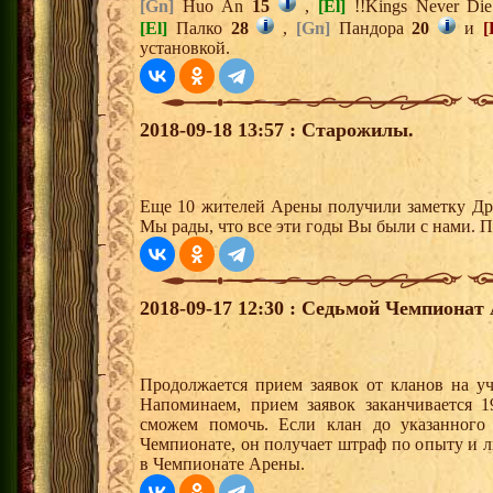
[Gn]
Huo An
15
,
[El]
!!Kings Never Di
[El]
Палко
28
,
[Gn]
Пандора
20
и
[
установкой.
2018-09-18 13:57 : Старожилы.
Еще 10 жителей Арены получили заметку Дре
Мы рады, что все эти годы Вы были с нами. П
2018-09-17 12:30 : Седьмой Чемпионат
Продолжается прием заявок от кланов на у
Напоминаем, прием заявок заканчивается 1
сможем помочь. Если клан до указанного 
Чемпионате, он получает штраф по опыту и 
в Чемпионате Арены.