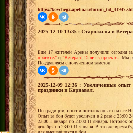
https://kovcheg2.apeha.ru/forum_tid_41947.sh
2025-12-10 13:35 : Старожилы и Ветер
Еще 17 жителей Арены получили сегодня з
проекте."
и
"Ветеран! 15 лет в проекте."
Мы ра
Поздравляем с получением заметок!
2025-12-09 12:36 : Увеличенные опыт
праздники и Карнавал.
По традиции, опыт и потолок опыта на все Н
Опыт за бои будет увеличен в 2 раза с 23:00 24
23:00 1 января по 23:00 11 января. Потолок оп
декабря по 23:00 11 января. В это же время б
для вмешавшихся в бои.