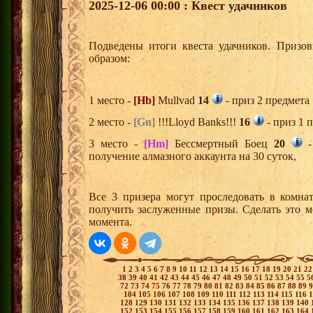
2025-12-06 00:00 : Квест удачников
Подведены итоги квеста удачников. Призо
образом:
1 место -
[Hb]
Mullvad
14
- приз 2 предмета
2 место -
[Gn]
!!!Lloyd Banks!!!
16
- приз 1 
3 место -
[Hm]
Бессмертный Боец
20
-
получение алмазного аккаунта на 30 суток,
Все 3 призера могут проследовать в комна
получить заслуженные призы. Сделать это м
момента.
1
2
3
4
5
6
7
8
9
10
11
12
13
14
15
16
17
18
19
20
21
2
38
39
40
41
42
43
44
45
46
47
48
49
50
51
52
53
54
55
5
72
73
74
75
76
77
78
79
80
81
82
83
84
85
86
87
88
89
104
105
106
107
108
109
110
111
112
113
114
115
116
128
129
130
131
132
133
134
135
136
137
138
139
140
152
153
154
155
156
157
158
159
160
161
162
163
164