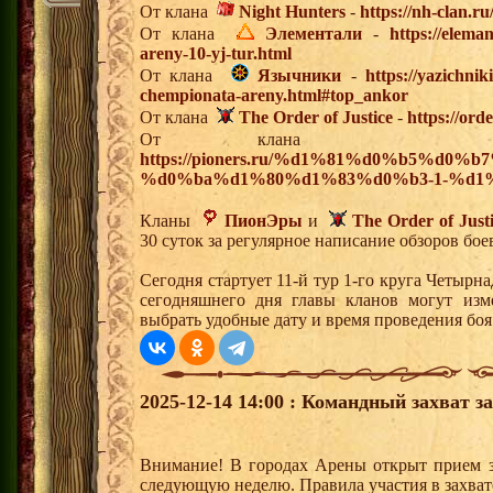
От клана
Night Hunters
-
https://nh-clan.ru
От клана
Элементали
-
https://elema
areny-10-yj-tur.html
От клана
Язычники
-
https://yazichni
chempionata-areny.html#top_ankor
От клана
The Order of Justice
-
https://ord
От клан
https://pioners.ru/%d1%81%d0%b5%d0%b
%d0%ba%d1%80%d1%83%d0%b3-1-%d1%
Кланы
ПионЭры
и
The Order of Just
30 суток за регулярное написание обзоров бо
Сегодня стартует 11-й тур 1-го круга Четыр
сегодняшнего дня главы кланов могут изм
выбрать удобные дату и время проведения боя
2025-12-14 14:00 : Командный захват з
Внимание! В городах Арены открыт прием з
следующую неделю. Правила участия в захват