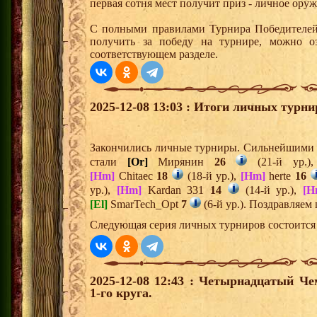
первая сотня мест получит приз - личное ору
С полными правилами Турнира Победителей,
получить за победу на турнире, можно о
соответствующем разделе.
2025-12-08 13:03 : Итоги личных турни
Закончились личные турниры. Сильнейшими и
стали
[Or]
Мирянин
26
(21-й ур.)
[Hm]
Chitaec
18
(18-й ур.),
[Hm]
herte
16
ур.),
[Hm]
Kardan 331
14
(14-й ур.),
[H
[El]
SmarTech_Opt
7
(6-й ур.). Поздравляем
Следующая серия личных турниров состоится 
2025-12-08 12:43 : Четырнадцатый Че
1-го круга.