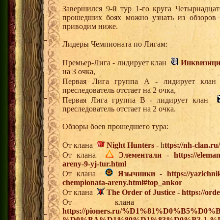
Завершился 9-й тур 1-го круга Четырнадца
прошедших боях можно узнать из обзоров 
приводим ниже.
Лидеры Чемпионата по Лигам:
Премьер-Лига - лидирует клан
Инквизиц
на 3 очка,
Первая Лига группа А - лидирует кл
преследователь отстает на 2 очка,
Первая Лига группа В - лидирует клан
преследователь отстает на 2 очка.
Обзоры боев прошедшего тура:
От клана
Night Hunters
- h
ttps://nh-clan.ru
От клана
Элементали
-
https://elema
areny-9-yj-tur.html
От клана
Язычники
-
https://yazichn
chempionata-areny.html#top_ankor
От клана
The Order of Justice
-
https://ord
От клан
https://pioners.ru/%D1%81%D0%B5%D0
%D0%BA%D1%80%D1%83%D0%B3-1-%D