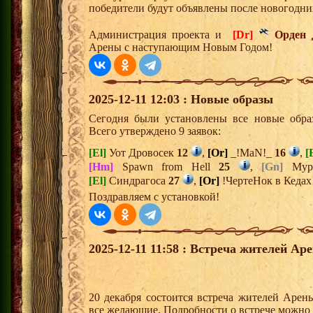
победители будут объявлены после новогодни
Администрация проекта и
[Dr]
Орден 
Арены с наступающим Новым Годом!
2025-12-11 12:03 : Новые образы
Сегодня были установлены все новые образ
Всего утверждено 9 заявок:
[El]
Уот Дровосек
12
,
[Or]
_!MaN!_
16
,
[
[Hm]
Spawn from Hell
25
,
[Gn]
Мур
[El]
Синдрагоса
27
,
[Or]
!ЧертеНок в Кедах
Поздравляем с установкой!
2025-12-11 11:58 : Встреча жителей Ар
20 декабря состоится встреча жителей Арен
все желающие. Подробности о встрече можно 