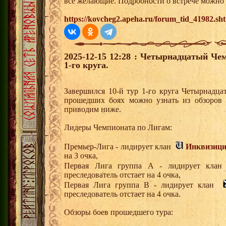
все желающие. Подробности о встрече можно 
https://kovcheg2.apeha.ru/forum_tid_41982.sh
2025-12-15 12:28 : Четырнадцатый Че
1-го круга.
Завершился 10-й тур 1-го круга Четырнадц
прошедших боях можно узнать из обзоров 
приводим ниже.
Лидеры Чемпионата по Лигам:
Премьер-Лига - лидирует клан
Инквизиц
на 3 очка,
Первая Лига группа А - лидирует кл
преследователь отстает на 4 очка,
Первая Лига группа В - лидирует клан
преследователь отстает на 4 очка.
Обзоры боев прошедшего тура: