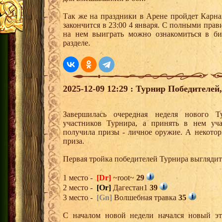
Так же на праздники в Арене пройдет Карнав
закончится в 23:00 4 января. С полными пра
на нем выиграть можно ознакомиться в би
разделе.
2025-12-09 12:29 : Турнир Победителе
Завершилась очередная неделя нового Т
участников Турнира, а принять в нем уч
получила призы - личное оружие. А некото
приза.
Первая тройка победителей Турнира выгляди
1 место -
[Dr]
~root~
29
2 место -
[Or]
Дагестан1
39
3 место -
[Gn]
Волшебная травка
35
С началом новой недели начался новый эта