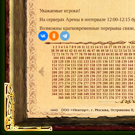
Уважаемые игроки!
На серверах Арены в интервале 12:00-12:15 б
Возможны кратковременные перерывы связи.
1
2
3
4
5
6
7
8
9
10
11
12
13
14
15
16
17
18
19
20
21
2
38
39
40
41
42
43
44
45
46
47
48
49
50
51
52
53
54
55
5
72
73
74
75
76
77
78
79
80
81
82
83
84
85
86
87
88
89
104
105
106
107
108
109
110
111
112
113
114
115
116
128
129
130
131
132
133
134
135
136
137
138
139
140
152
153
154
155
156
157
158
159
160
161
162
163
164
176
177
178
179
180
181
182
183
184
185
186
187
188
200
201
202
203
204
205
206
207
208
209
210
211
212
224
225
226
227
228
229
230
231
232
233
234
235
236
248
249
250
251
252
253
254
255
256
257
258
259
260
272
273
274
275
276
277
278
279
280
281
282
283
284
296
297
298
299
300
301
302
303
304
305
306
307
308
320
321
322
323
324
325
326
327
328
329
330
331
332
344
345
346
347
348
349
350
351
352
353
354
355
356
368
369
370
371
372
373
374
375
376
377
378
379