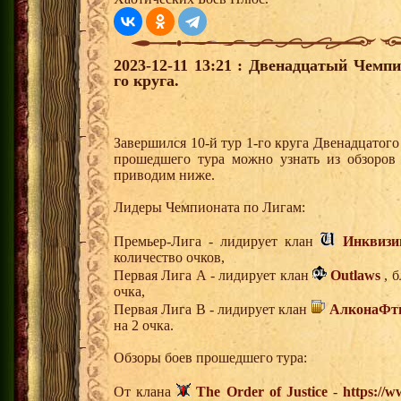
2023-12-11 13:21 : Двенадцатый Чемпи
го круга.
Завершился 10-й тур 1-го круга Двенадцатог
прошедшего тура можно узнать из обзоров
приводим ниже.
Лидеры Чемпионата по Лигам:
Премьер-Лига - лидирует клан
Инквизи
количество очков,
Первая Лига А - лидирует клан
Outlaws
, б
очка,
Первая Лига В - лидирует клан
АлконаФт
на 2 очка.
Обзоры боев прошедшего тура:
От клана
The Order of Justice
-
https://w