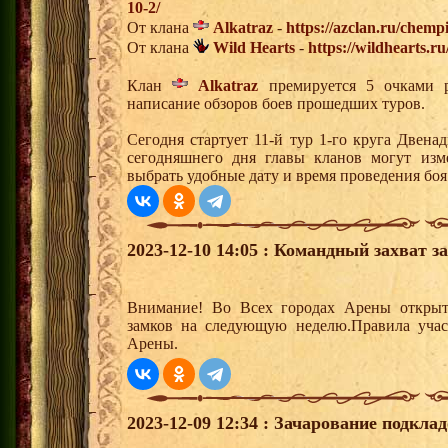
10-2/
От клана
Alkatraz
-
https://azclan.ru/chemp
От клана
Wild Hearts
-
https://wildhearts.r
Клан
Alkatraz
премируется 5 очками р
написание обзоров боев прошедших туров.
Сегодня стартует 11-й тур 1-го круга Двен
сегодняшнего дня главы кланов могут изм
выбрать удобные дату и время проведения боя
2023-12-10 14:05 : Командный захват з
Внимание! Во Всех городах Арены открыт
замков на следующую неделю.Правила учас
Арены.
2023-12-09 12:34 : Зачарование подкла