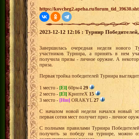
https://kovcheg2.apeha.ru/forum_tid_39630.sh
2023-12-12 12:16 : Турнир Победителе
Завершилась очередная неделя нового Т
участников Турнира, а принять в нем уч
получила призы - личное оружие. А некото
приза.
Первая тройка победителей Турнира выгляди
1 место -
[El]
60pw4
29
2 место -
[El]
КриптеХ
15
3 место -
[Hm]
ORAKYL
27
С началом новой недели начался новый эта
первая сотня мест получит приз - личное ору
С полными правилами Турнира Победителей,
получить за победу на турнире, можно о