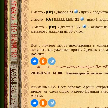
1 место -
[Or]
СДарова
23
- приз 2 предмета
2 место -
[Or]
!kkkkk-kirik!
21
- приз 1 пред
3 место -
[Or]
Дагестан1
27
- алмазный
алмазного аккаунта на 30 суток,
Все 3 призера могут проследовать в комна
получить заслуженные призы. Сделать это м
момента.
2018-07-01 14:00 : Командный захват з
Внимание! Во Всех городах Арены открыт
замков на следующую неделю.Правила учас
Арены.