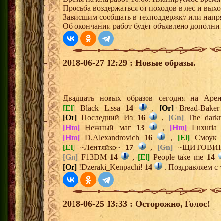
Просьба воздержаться от походов в лес и выхо
Зависшим сообщать в техподдержку или напря
Об окончании работ будет объявлено дополни
2018-06-27 12:29 : Новые образы.
Двадцать новых образов сегодня на Ар
[El]
Black Lissa
14
,
[Or]
Bread-Bake
[Or]
Последний Из
16
,
[Gn]
The dark
[Hm]
Нежный маг
13
,
[Hm]
Luxuri
[Hm]
D.Alexandrovich
16
,
[El]
Смоу
[El]
~Лентяйко~
17
,
[Gn]
~ЩИТОВИ
[Gn]
F13DM
14
,
[El]
People take me
14
[Or]
!Dzeraki_Kenpachi!
14
. Поздравляем с 
2018-06-25 13:33 : Осторожно, Голос!