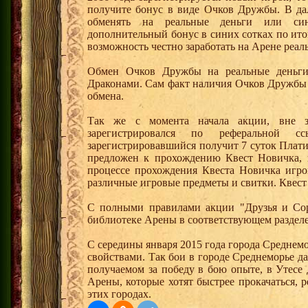
получите бонус в виде Очков Дружбы. В д
обменять на реальные деньги или си
дополнительный бонус в синих сотках по ито
возможность честно заработать на Арене реал
Обмен Очков Дружбы на реальные деньги 
Драконами. Сам факт наличия Очков Дружбы 
обмена.
Так же с момента начала акции, вне з
зарегистрировался по реферальной 
зарегистрировавшийся получит 7 суток Плати
предложен к прохождению Квест Новичка, 
процессе прохождения Квеста Новичка игро
различные игровые предметы и свитки. Квест
С полными правилами акции "Друзья и Сор
библиотеке Арены в соответствующем разделе
С середины января 2015 года города Среднем
свойствами. Так бои в городе Среднеморье 
получаемом за победу в бою опыте, в Утесе
Арены, которые хотят быстрее прокачаться, 
этих городах.