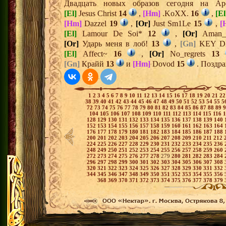
Двадцать новых образов сегодня на 
[El]
Jesus Christ
14
,
[Hm]
.KoXX.
16
,
[El
[Hm]
Dazzel
19
,
[Or]
Just Sm1Le
15
,
[
[El]
Lamour De Soi*
12
,
[Or]
Aman_
[Or]
Ударь меня в лоб!
13
,
[Gn]
KEY D
[El]
Affect~
16
,
[Or]
No_regrets
13
[Gn]
Крайй
13
и
[Hm]
Dovod
15
. Поздра
1
2
3
4
5
6
7
8
9
10
11
12
13
14
15
16
17
18
19
20
21
2
38
39
40
41
42
43
44
45
46
47
48
49
50
51
52
53
54
55
5
72
73
74
75
76
77
78
79
80
81
82
83
84
85
86
87
88
89
104
105
106
107
108
109
110
111
112
113
114
115
116
128
129
130
131
132
133
134
135
136
137
138
139
140
152
153
154
155
156
157
158
159
160
161
162
163
164
176
177
178
179
180
181
182
183
184
185
186
187
188
200
201
202
203
204
205
206
207
208
209
210
211
212
224
225
226
227
228
229
230
231
232
233
234
235
236
248
249
250
251
252
253
254
255
256
257
258
259
260
272
273
274
275
276
277
278
279
280
281
282
283
284
296
297
298
299
300
301
302
303
304
305
306
307
308
320
321
322
323
324
325
326
327
328
329
330
331
332
344
345
346
347
348
349
350
351
352
353
354
355
356
368
369
370
371
372
373
374
375
376
377
378
379