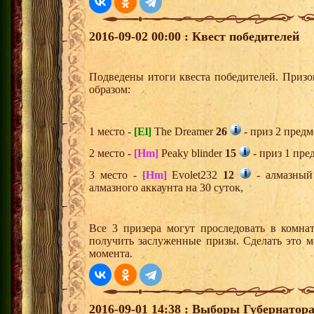
2016-09-02 00:00 : Квест победителей
Подведены итоги квеста победителей. Приз
образом:
1 место -
[El]
The Dreamer
26
- приз 2 предм
2 место -
[Hm]
Peaky blinder
15
- приз 1 пре
3 место -
[Hm]
Evolet232
12
- алмазный
алмазного аккаунта на 30 суток,
Все 3 призера могут проследовать в комна
получить заслуженные призы. Сделать это м
момента.
2016-09-01 14:38 : Выборы Губернатор