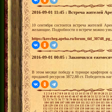
2016-09-01 11:45 : Встреча жителей Аре
10 сентября состоится встреча жителей Аре
желающие. Подробности о встрече можно узна
https://kovcheg.apeha.ru/forum_tid_30748_pg_
2016-09-01 00:05 : Закончился ежемес
В этом месяце победу в турнире крафтеров 
продажей ресурсов 3872.88 ст. Победитель н
1
2
3
4
5
6
7
8
9
10
11
12
13
14
15
16
17
18
19
20
21
2
38
39
40
41
42
43
44
45
46
47
48
49
50
51
52
53
54
55
5
72
73
74
75
76
77
78
79
80
81
82
83
84
85
86
87
88
89
104
105
106
107
108
109
110
111
112
113
114
115
116
128
129
130
131
132
133
134
135
136
137
138
139
140
152
153
154
155
156
157
158
159
160
161
162
163
164
176
177
178
179
180
181
182
183
184
185
186
187
188