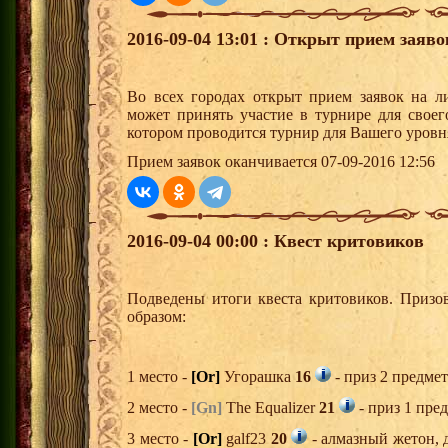
2016-09-04 13:01 : Открыт прием заяв
Во всех городах открыт прием заявок на 
может принять участие в турнире для своег
котором проводится турнир для Вашего уровн
Прием заявок оканчивается 07-09-2016 12:56
2016-09-04 00:00 : Квест критовиков
Подведены итоги квеста критовиков. Призо
образом:
1 место -
[Or]
Угорашка
16
- приз 2 предмет
2 место -
[Gn]
The Equalizer
21
- приз 1 пре
3 место -
[Or]
galf23
20
- алмазный жетон, 