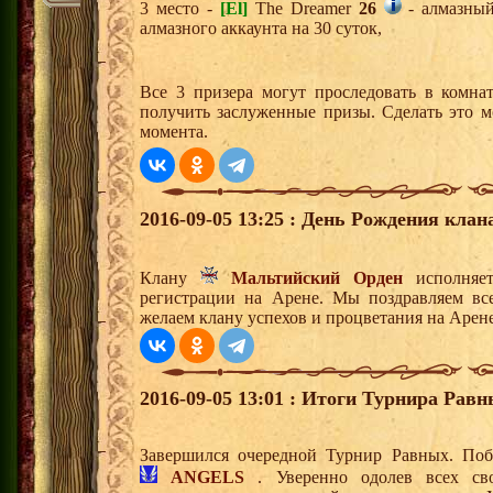
3 место -
[El]
The Dreamer
26
- алмазный
алмазного аккаунта на 30 суток,
Все 3 призера могут проследовать в комна
получить заслуженные призы. Сделать это м
момента.
2016-09-05 13:25 : День Рождения клан
Клану
Мальтийский Орден
исполняет
регистрации на Арене. Мы поздравляем вс
желаем клану успехов и процветания на Арене
2016-09-05 13:01 : Итоги Турнира Равн
Завершился очередной Турнир Равных. Поб
ANGELS
. Уверенно одолев всех св