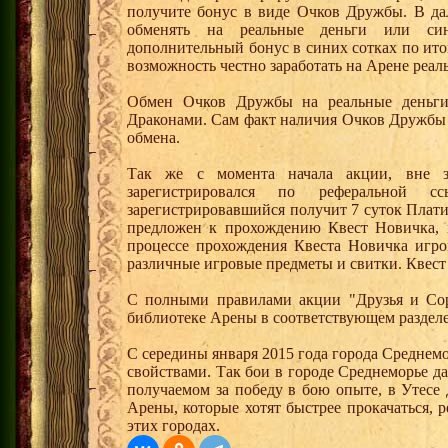
получите бонус в виде Очков Дружбы. В д
обменять на реальные деньги или си
дополнительный бонус в синих сотках по ито
возможность честно заработать на Арене реал
Обмен Очков Дружбы на реальные деньги 
Драконами. Сам факт наличия Очков Дружбы 
обмена.
Так же с момента начала акции, вне з
зарегистрировался по реферальной 
зарегистрировавшийся получит 7 суток Плати
предложен к прохождению Квест Новичка, 
процессе прохождения Квеста Новичка игро
различные игровые предметы и свитки. Квест
С полными правилами акции "Друзья и Сор
библиотеке Арены в соответствующем разделе
С середины января 2015 года города Среднем
свойствами. Так бои в городе Среднеморье 
получаемом за победу в бою опыте, в Утесе
Арены, которые хотят быстрее прокачаться, 
этих городах.