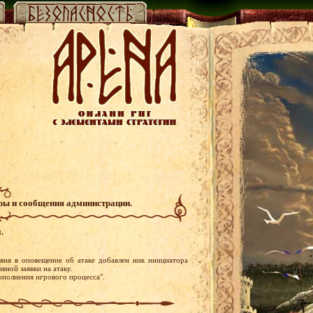
гры и сообщения администрации.
.
вня в оповещение об атаке добавлен ник инициатора
вной заявки на атаку.
ополнения игрового процесса".