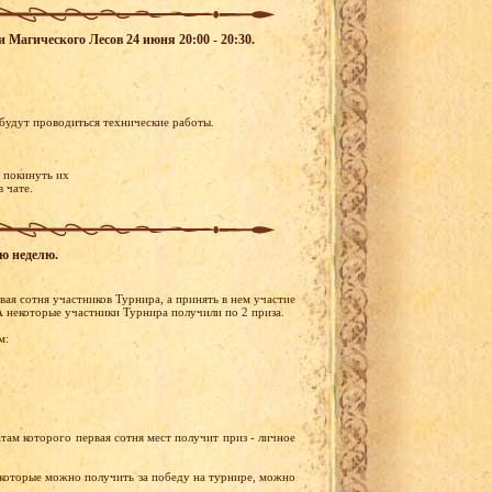
и Магического Лесов 24 июня 20:00 - 20:30.
будут проводиться технические работы.
и покинуть их
 чате.
ую неделю.
ая сотня участников Турнира, а принять в нем участие
А некоторые участники Турнира получили по 2 приза.
м:
там которого первая сотня мест получит приз - личное
 которые можно получить за победу на турнире, можно