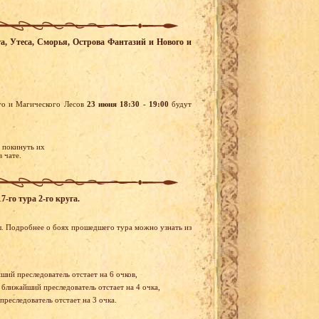
ега, Утеса, Сморья, Острова Фантазий и Нового и
ого и Магического Лесов
23 июня 18:30 - 19:00
будут
и покинуть их
 чате.
-го тура 2-го круга.
ы. Подробнее о боях прошедшего тура можно узнать из
йший преследователь отстает на 6 очков,
, ближайший преследователь отстает на 4 очка,
преследователь отстает на 3 очка.