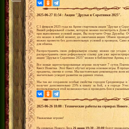
2025-06-27 11:54 : Акция "Друзья и Соратники 2025".
С 1 февраля 2025 года на Арене стартовала акция "Друзья и Сорат
Вашей реферальной ссылке, которую можно посмотреть в Доме Б
при выполнении условий акции, Вы получаете Очки Дружбы. О
это можно в любой момент, до окончания акции. Обмен проводит
можно провести без дополнительных условий и проверок. Само 
для обмена.
Распространять свою реферальную ссылку можно где угодно 
распространять свою реферальную ссылку для уже зарегистрир
акции "Друзья и Соратники 2025" можно в библиотеке Арены, в 
Все новые зарегистрированные игроки получают 7 суток Плати
Квест Новичка. Этот Квест обучит игрока основам игры. В проц
предметы, свитки и сотки. Мы настоятельно рекомендуем всем 
значительно ускорит развитие на ранних этапах.
Мы так же сохранили особые свойства городов Среднеморье и 
получит дополнительно 25% к опыту за бой, а в городе Уте
воспользоваться этой возможностью и проводить бои в указанных
2025-06-26 18:08 : Технические работы на серверах Нового Л
Уважаемые игроки!
На серверах Нового Леса
26 июня 19:30 - 20:00
будут проводить