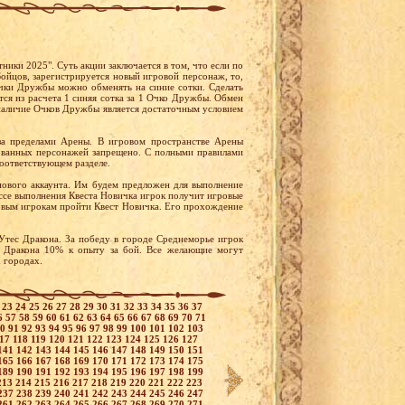
ники 2025". Суть акции заключается в том, что если по
ойцов, зарегистрируется новый игровой персонаж, то,
чки Дружбы можно обменять на синие сотки. Сделать
ся из расчета 1 синяя сотка за 1 Очко Дружбы. Обмен
наличие Очков Дружбы является достаточным условием
за пределами Арены. В игровом пространстве Арены
ованных персонажей запрещено. С полными правилами
соответствующем разделе.
нового аккаунта. Им будем предложен для выполнение
ессе выполнения Квеста Новичка игрок получит игровые
новым игрокам пройти Квест Новичка. Его прохождение
Утес Дракона. За победу в городе Среднеморье игрок
с Дракона 10% к опыту за бой. Все желающие могут
 городах.
2
23
24
25
26
27
28
29
30
31
32
33
34
35
36
37
6
57
58
59
60
61
62
63
64
65
66
67
68
69
70
71
90
91
92
93
94
95
96
97
98
99
100
101
102
103
117
118
119
120
121
122
123
124
125
126
127
141
142
143
144
145
146
147
148
149
150
151
165
166
167
168
169
170
171
172
173
174
175
189
190
191
192
193
194
195
196
197
198
199
213
214
215
216
217
218
219
220
221
222
223
237
238
239
240
241
242
243
244
245
246
247
261
262
263
264
265
266
267
268
269
270
271