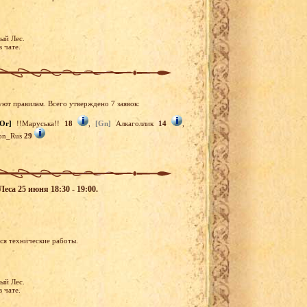
ый Лес.
в чате.
уют правилам. Всего утверждено 7 заявок:
[Or]
!!Маруська!!
18
,
[Gn]
Алкаголлик
14
,
on_Rus
29
еса 25 июня 18:30 - 19:00.
ся технические работы.
ый Лес.
в чате.