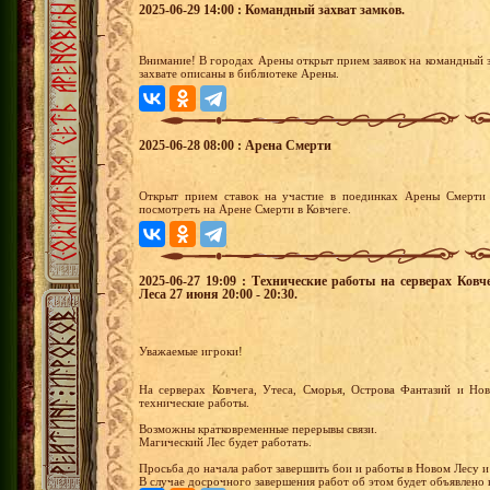
2025-06-29 14:00 : Командный захват замков.
Внимание! В городах Арены открыт прием заявок на командный з
захвате описаны в библиотеке Арены.
2025-06-28 08:00 : Арена Смерти
Открыт прием ставок на участие в поединках Арены Смерти 
посмотреть на Арене Смерти в Ковчеге.
2025-06-27 19:09 : Технические работы на серверах Ков
Леса 27 июня 20:00 - 20:30.
Уважаемые игроки!
На серверах Ковчега, Утеса, Сморья, Острова Фантазий и Но
технические работы.
Возможны кратковременные перерывы связи.
Магический Лес будет работать.
Просьба до начала работ завершить бои и работы в Новом Лесу и
В случае досрочного завершения работ об этом будет объявлено в