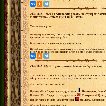
2025-06-23 16:26 : Технические работы на серверах Ковч
Магического Лесов 23 июня 18:30 - 19:00.
Уважаемые игроки!
На серверах Ковчега, Утеса, Сморья, Острова Фантазий и Нов
проводиться технические работы.
Возможны кратковременные перерывы связи
Просьба до начала работ завершить бои и работы в обоих лесах 
В случае досрочного завершения работ об этом будет объявлено в
2025-06-23 12:53 : Тринадцатый Чемпионат Арены, итоги 17
Завершился 17-й тур 2-го круга Тринадцатого Чемпионата Арен
обзоров кланов, ссылки на 4 из которых мы приводим ниже.
Лидеры Чемпионата по Лигам:
Премьер-Лига 1 группа - лидирует клан
Инквизиция
, ближа
Премьер-Лига 2 группа - лидирует клан
Сумеречный Дозор
Первая Лига 1 группа - лидирует клан
StaLkerZ
, ближайший 
Обзоры боев прошедшего тура: