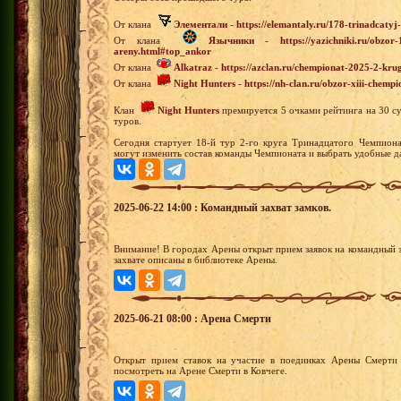
От клана
Элементали
-
https://elemantaly.ru/178-trinadcaty
От клана
Язычники
-
https://yazichniki.ru/obzo
areny.html#top_ankor
От клана
Alkatraz
-
https://azclan.ru/chempionat-2025-2-krug
От клана
Night Hunters
-
https://nh-clan.ru/obzor-xiii-chemp
Клан
Night Hunters
премируется 5 очками рейтинга на 30 с
туров.
Сегодня стартует 18-й тур 2-го круга Тринадцатого Чемпиона
могут изменить состав команды Чемпионата и выбрать удобные да
2025-06-22 14:00 : Командный захват замков.
Внимание! В городах Арены открыт прием заявок на командный з
захвате описаны в библиотеке Арены.
2025-06-21 08:00 : Арена Смерти
Открыт прием ставок на участие в поединках Арены Смерти 
посмотреть на Арене Смерти в Ковчеге.