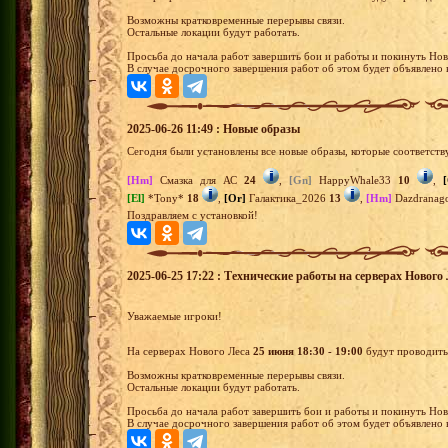
Возможны кратковременные перерывы связи.
Остальные локации будут работать.
Просьба до начала работ завершить бои и работы и покинуть Нов
В случае досрочного завершения работ об этом будет объявлено 
2025-06-26 11:49 : Новые образы
Сегодня были установлены все новые образы, которые соответств
[Hm]
Смазка для АС
24
,
[Gn]
HappyWhale33
10
,
[El]
*Tony*
18
,
[Or]
Галактика_2026
13
,
[Hm]
Dazdranag
Поздравляем с установкой!
2025-06-25 17:22 : Технические работы на серверах Нового Л
Уважаемые игроки!
На серверах Нового Леса
25 июня 18:30 - 19:00
будут проводить
Возможны кратковременные перерывы связи.
Остальные локации будут работать.
Просьба до начала работ завершить бои и работы и покинуть Нов
В случае досрочного завершения работ об этом будет объявлено 