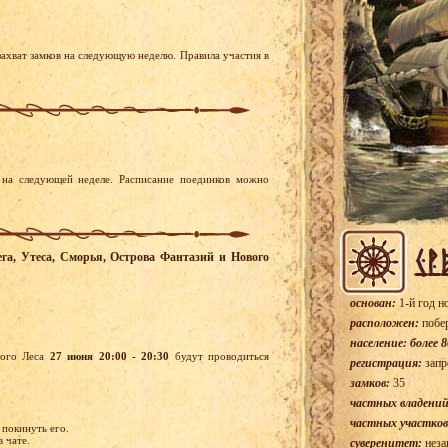
ахват замков на следующую неделю. Правила участия в
на следующей неделе. Расписание поединков можно
чега, Утеса, Сморья, Острова Фантазий и Нового
основан:
1-й год н
расположен:
побе
население: более 8
вого Леса
27 июня 20:00 - 20:30
будут проводиться
регистрация:
запр
замков:
35
частных владений
частных участков
 покинуть его.
 чате.
суверенитет:
неза