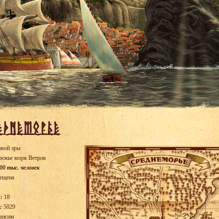
овой эры
режье моря Ветров
00 тыс. человек
ещена
:
18
:
5029
висим