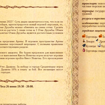
транспорт:
повозк
частные морские п
турниры:
государс
уровней
ресурсы в окрестн
ники 2025". Суть акции заключается в том, что если по
особенности:
порт
ойцов, зарегистрируется новый игровой персонаж, то,
переработки золота
чки Дружбы можно обменять на синие сотки. Сделать
ся из расчета 1 синяя сотка за 1 Очко Дружбы. Обмен
городские лицензи
наличие Очков Дружбы является достаточным условием
Торговцы
Т
Лекари
Дро
за пределами Арены. В игровом пространстве Арены
ованных персонажей запрещено. С полными правилами
Кузнецы
Ху
соответствующем разделе.
Торговцы снад
нового аккаунта. Им будем предложен для выполнение
ессе выполнения Квеста Новичка игрок получит игровые
новым игрокам пройти Квест Новичка. Его прохождение
Утес Дракона. За победу в городе Среднеморье игрок
с Дракона 10% к опыту за бой. Все желающие могут
 городах.
еса 26 июня 19:30 - 20:00.
ся технические работы.