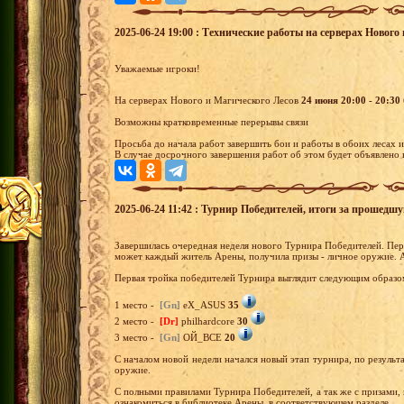
2025-06-24 19:00 : Технические работы на серверах Нового 
Уважаемые игроки!
На серверах Нового и Магического Лесов
24 июня 20:00 - 20:30
Возможны кратковременные перерывы связи
Просьба до начала работ завершить бои и работы в обоих лесах 
В случае досрочного завершения работ об этом будет объявлено в
2025-06-24 11:42 : Турнир Победителей, итоги за прошедш
Завершилась очередная неделя нового Турнира Победителей. Перв
может каждый житель Арены, получила призы - личное оружие. 
Первая тройка победителей Турнира выглядит следующим образо
1 место -
[Gn]
eX_ASUS
35
2 место -
[Dr]
philhardcore
30
3 место -
[Gn]
ОЙ_ВСЕ
20
С началом новой недели начался новый этап турнира, по результа
оружие.
С полными правилами Турнира Победителей, а так же с призами,
ознакомиться в библиотеке Арены, в соответствующем разделе.