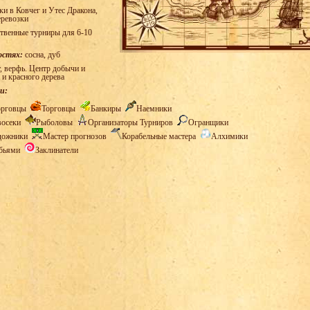
и в Ковчег и Утес Дракона,
еревозки
твенные турниры для 6-10
остях:
сосна, дуб
, верфь. Центр добычи и
 и красного дерева
и:
орговцы
Торговцы
Банкиры
Наемники
восеки
Рыболовы
Организаторы Турниров
Огранщики
дожники
Мастер прогнозов
Корабельные мастера
Алхимики
обьями
Заклинатели