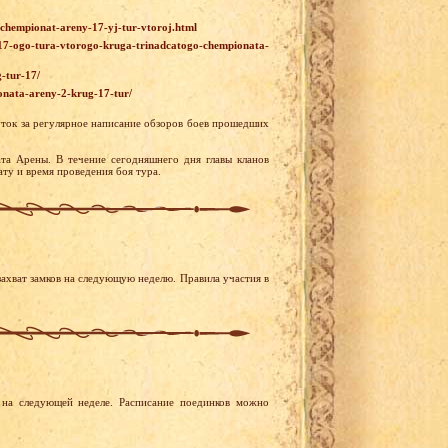
j-chempionat-areny-17-yj-tur-vtoroj.html
r-17-ogo-tura-vtorogo-kruga-trinadcatogo-chempionata-
-tur-17/
ionata-areny-2-krug-17-tur/
уток за регулярное написание обзоров боев прошедших
та Арены. В течение сегодняшнего дня главы кланов
ту и время проведения боя тура.
ахват замков на следующую неделю. Правила участия в
на следующей неделе. Расписание поединков можно