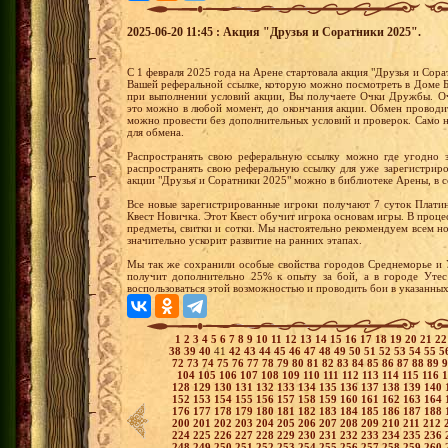
2025-06-20 11:45 : Акция "Друзья и Соратники 2025".
С 1 февраля 2025 года на Арене стартовала акция "Друзья и Сорат
Вашей реферальной ссылке, которую можно посмотреть в Доме Б
при выполнении условий акции, Вы получаете Очки Дружбы. О
это можно в любой момент, до окончания акции. Обмен проводит
можно провести без дополнительных условий и проверок. Само 
для обмена.
Распространять свою реферальную ссылку можно где угодно 
распространять свою реферальную ссылку для уже зарегистрир
акции "Друзья и Соратники 2025" можно в библиотеке Арены, в 
Все новые зарегистрированные игроки получают 7 суток Плати
Квест Новичка. Этот Квест обучит игрока основам игры. В проц
предметы, свитки и сотки. Мы настоятельно рекомендуем всем 
значительно ускорит развитие на ранних этапах.
Мы так же сохранили особые свойства городов Среднеморье и 
получит дополнительно 25% к опыту за бой, а в городе Уте
воспользоваться этой возможностью и проводить бои в указанных
1
2
3
4
5
6
7
8
9
10
11
12
13
14
15
16
17
18
19
20
21
2
38
39
40
41
42
43
44
45
46
47
48
49
50
51
52
53
54
55
5
72
73
74
75
76
77
78
79
80
81
82
83
84
85
86
87
88
89
104
105
106
107
108
109
110
111
112
113
114
115
116
128
129
130
131
132
133
134
135
136
137
138
139
140
152
153
154
155
156
157
158
159
160
161
162
163
164
176
177
178
179
180
181
182
183
184
185
186
187
188
200
201
202
203
204
205
206
207
208
209
210
211
212
224
225
226
227
228
229
230
231
232
233
234
235
236
248
249
250
251
252
253
254
255
256
257
258
259
260