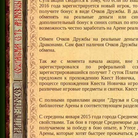
Суть акции сводится к тому, что если по Ва
2016 года зарегистрируется новый игрок, 
получите бонус в виде Очков Дружбы. В д
обменять на реальные деньги или си
дополнительный бонус в синих сотках по ито
возможность честно заработать на Арене реал
Обмен Очков Дружбы на реальные деньги 
Драконами. Сам факт наличия Очков Дружбы 
обмена.
Так же с момента начала акции, вне з
зарегистрировался по реферальной 
зарегистрировавшийся получит 7 суток Плати
предложен к прохождению Квест Новичка, 
процессе прохождения Квеста Новичка игро
различные игровые предметы и свитки. Квест
С полными правилами акции "Друзья и Сор
библиотеке Арены в соответствующем разделе
С середины января 2015 года города Среднем
свойствами. Так бои в городе Среднеморье 
получаемом за победу в бою опыте, в Утесе
Арены, которые хотят быстрее прокачаться, 