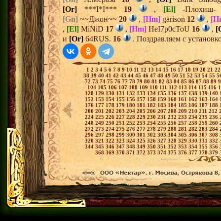
[Or]
***I*I***
19
,
[El]
-Плохиш
[Gn]
~~Джон~~
20
,
[Hm]
garison
12
,
[H
,
[El]
MiNiD
17
,
[Hm]
HeI7p0cToU
16
,
[
и
[Or]
64RUS.
16
. Поздравляем с установк
1
2
3
4
5
6
7
8
9
10
11
12
13
14
15
16
17
18
19
20
21
2
38
39
40
41
42
43
44
45
46
47
48
49
50
51
52
53
54
55
5
72
73
74
75
76
77
78
79
80
81
82
83
84
85
86
87
88
89
104
105
106
107
108
109
110
111
112
113
114
115
116
128
129
130
131
132
133
134
135
136
137
138
139
140
152
153
154
155
156
157
158
159
160
161
162
163
164
176
177
178
179
180
181
182
183
184
185
186
187
188
200
201
202
203
204
205
206
207
208
209
210
211
212
224
225
226
227
228
229
230
231
232
233
234
235
236
248
249
250
251
252
253
254
255
256
257
258
259
260
272
273
274
275
276
277
278
279
280
281
282
283
284
296
297
298
299
300
301
302
303
304
305
306
307
308
320
321
322
323
324
325
326
327
328
329
330
331
332
344
345
346
347
348
349
350
351
352
353
354
355
356
368
369
370
371
372
373
374
375
376
377
378
379