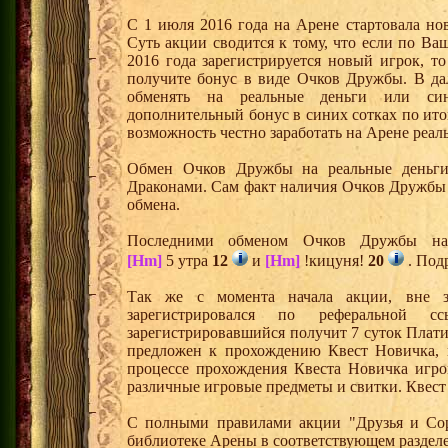
С 1 июля 2016 года на Арене стартовала но
Суть акции сводится к тому, что если по Ва
2016 года зарегистрируется новый игрок, 
получите бонус в виде Очков Дружбы. В д
обменять на реальные деньги или си
дополнительный бонус в синих сотках по ито
возможность честно заработать на Арене реал
Обмен Очков Дружбы на реальные деньги 
Драконами. Сам факт наличия Очков Дружбы 
обмена.
Последними обменом Очков Дружбы на 
[Hm]
5 утра
12
и
[Hm]
!кицуня!
20
. Под
Так же с момента начала акции, вне з
зарегистрировался по реферальной 
зарегистрировавшийся получит 7 суток Плати
предложен к прохождению Квест Новичка, 
процессе прохождения Квеста Новичка игро
различные игровые предметы и свитки. Квест
С полными правилами акции "Друзья и Сор
библиотеке Арены в соответствующем разделе