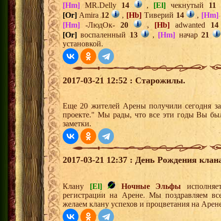
[Hm]
MR.Delly
14
,
[El]
чекнутый
11
[Or]
Amira
12
,
[Hb]
Тиверий
14
,
[Hm]
[Hm]
-ЛюдОк-
20
,
[Hb]
adwanted
14
[Or]
воспаленный
13
,
[Hm]
начар
21
установкой.
2017-03-21 12:52 : Старожилы.
Еще 20 жителей Арены получили сегодня за
проекте." Мы рады, что все эти годы Вы бы
заметки.
2017-03-21 12:37 : День Рождения клан
Клану
[El]
Ночные Эльфы
исполняет
регистрации на Арене. Мы поздравляем вс
желаем клану успехов и процветания на Арене