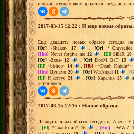
оружие всегда можно продать в государственн
2017-03-15 12:22 : И еще новые образы.
Еще двадцать новых образов сегодня 
[Or]
-Shaker-
17
,
[Or]
*_Chrysalid
[Hm]
Never forgive me
12
,
[El]
SillaR
10
[Or]
-Zeus-
12
,
[Or]
DooM BaT
15
[El]
~bishop~
14
,
[Hb]
~*Death_Knight*
[Hm]
Цунами
20
,
[Or]
WarAngel
11
,
[G
[El]
Kjaerbye
21
,
[Or]
Карелия
15
установкой.
2017-03-15 12:15 : Новые образы.
Двадцать новых образов сегодня на Арене. У
,
[El]
*СлавЯнин*
16
,
[Hm]
JeWWiZ
[Gn]
Алисраза
18
,
[Or]
Dark Smo