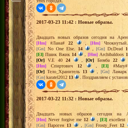
этих городах.
2017-03-23 11:42 : Новые образы.
Двадцать новых образов сегодня на Аре
[Hm]
#Лана#
22
,
[Hm]
Чпокнутый
[Gn]
No One Else.
14
,
[Gn]
Dr.Dead
1
[El]
Пшик Вжик
14
,
[Hm]
Archibaldoos
1
[Or]
V.E 40
24
,
[Or]
Бимба
22
[Hm]
Спиртович
12
,
[El]
#Mary
[Or]
Тело_Хранитель
13
,
[Gn]
Ламар
[Gn]
karatel2012
13
. Поздравляем с установ
2017-03-22 11:32 : Новые образы.
Двадцать новых образов сегодня на
[Hm]
Never forgive me
12
,
[El]
excellent
[Gn]
Пароген
13
,
[Gn]
Frosty_Feet
12