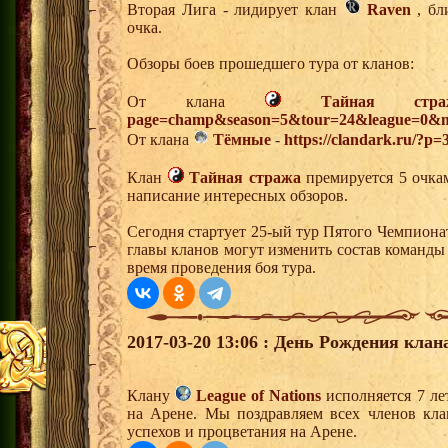
Вторая Лига - лидирует клан
Raven
, бл
очка.
Обзоры боев прошедшего тура от кланов:
От клана
Тайная стра
page=champ&season=5&tour=24&league=0&m
От клана
Тёмные
-
https://clandark.ru/?p=
Клан
Тайная стража
премируется 5 очкам
написание интересных обзоров.
Сегодня стартует 25-ый тур Пятого Чемпиона
главы кланов могут изменить состав команды
время проведения боя тура.
2017-03-20 13:06 : День Рождения клан
Клану
League of Nations
исполняется 7 ле
на Арене. Мы поздравляем всех членов кл
успехов и процветания на Арене.