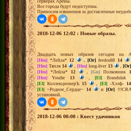
серверах Арены.
Все города будут недоступны.
Приносим извинения за доставленные неудоб
2018-12-06 12:02 : Новые образы.
Двадцать новых образов сегодня на
[Hm]
*Лейла*
12
,
[Or]
feedos88
14
[Hm]
Тяпля
14
,
[Hm]
long-liver
13
,
[Or
[Hm]
*Лейла*
12
,
[Gn]
Полковник
[Hm]
Youdie
13
,
[El]
Brandulak
[El]
КоллекционерЪ
15
,
[El]
-Хэлф-
1
[El]
~Родное_Сердце~
14
и
[Or]
!!!CR
установкой.
2018-12-06 00:00 : Квест удачников