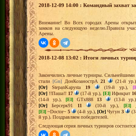
2018-12-09 14:00 : Командный захват з
Внимание! Во Всех городах Арены открыт
замков на следующую неделю.Правила учас
Арены.
2018-12-08 13:02 : Итоги личных турни
Закончились личные турниры. Сильнейшими и
стали
[Gn]
ДонКозанострА
21
(21-й ур.
[Or]
StepanKapysta
19
(19-й ур.),
[
[Or]
!!Паша!!
17
(17-й ур.),
[El]
Ификрат
1
(14-й ур.),
[El]
GTx888
13
(13-й ур.
[Or]
Берсерк91
11
(10-й ур.),
[El]
_
[El]
~Doctor~
5
(4-й ур.),
[Or]
Чугун
3
(3
й ур.). Поздравляем победителей.
Следующая серия личных турниров состоится 