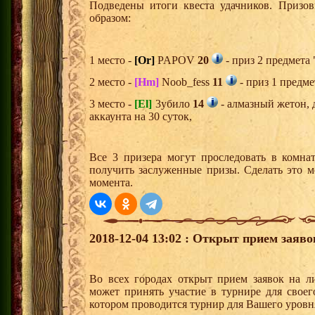
Подведены итоги квеста удачников. Призо
образом:
1 место -
[Or]
PAPOV
20
- приз 2 предмета 
2 место -
[Hm]
Noob_fess
11
- приз 1 предме
3 место -
[El]
3убило
14
- алмазный жетон,
аккаунта на 30 суток,
Все 3 призера могут проследовать в комна
получить заслуженные призы. Сделать это м
момента.
2018-12-04 13:02 : Открыт прием заяв
Во всех городах открыт прием заявок на 
может принять участие в турнире для своег
котором проводится турнир для Вашего уровн