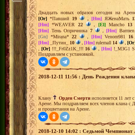
Двадцать новых образов сегодня на Аре
[Or]
*Павший
19
,
[Hm]
ЯЖенаМать
1
[Hm]
*WEAVER
22
,
[El]
Mancho
13
[Hm]
Тень Опричника
7
,
[Hm]
Barme
[Gn]
*Mirana*
22
,
[Hm]
Venom981
16
[Hm]
_Путин_
10
,
[Hm]
rulemall
14
,
[Or
,
[Or]
!!!_Fr0Zz1K_!!!
16
,
[Hm]
!_M3G1 
Поздравляем с установкой.
2018-12-11 11:56 : День Рождения клана
Клану
Орден Смерти
исполняется 11 лет 
Арене. Мы поздравляем всех членов клана с 
и процветания на Арене.
2018-12-10 14:02 : Седьмой Чемпионат 