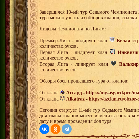
Завершился 10-ый тур Седьмого Чемпионата
тура можно узнать из обзоров кланов, ссылки
Лидеры Чемпионата по Лигам:
Премьер-Лига - лидирует клан
Белая ст
количество очков,
Первая Лига - лидирует клан
Инквизи
количество очков,
Вторая Лига - лидирует клан
Валькир
количество очков.
Обзоры боев прошедшего тура от кланов:
От клана
Асгард
-
https://my-asgard.pro/ma
От клана
Alkatraz
-
https://azclan.ru/obzor
Сегодня стартует 11-ый тур Седьмого Чемпи
дня главы кланов могут изменить состав к
дату и время проведения боя тура.