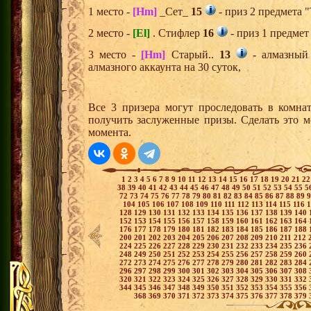
1 место -
[Hm]
_Сет_
15
- приз 2 предмета 
2 место -
[El]
. Стифлер
16
- приз 1 предмет
3 место -
[Hm]
Старый..
13
- алмазный
алмазного аккаунта на 30 суток,
Все 3 призера могут проследовать в комна
получить заслуженные призы. Сделать это м
момента.
1
2
3
4
5
6
7
8
9
10
11
12
13
14
15
16
17
18
19
20
21
2
38
39
40
41
42
43
44
45
46
47
48
49
50
51
52
53
54
55
5
72
73
74
75
76
77
78
79
80
81
82
83
84
85
86
87
88
89
104
105
106
107
108
109
110
111
112
113
114
115
116
128
129
130
131
132
133
134
135
136
137
138
139
140
152
153
154
155
156
157
158
159
160
161
162
163
164
176
177
178
179
180
181
182
183
184
185
186
187
188
200
201
202
203
204
205
206
207
208
209
210
211
212
224
225
226
227
228
229
230
231
232
233
234
235
236
248
249
250
251
252
253
254
255
256
257
258
259
260
272
273
274
275
276
277
278
279
280
281
282
283
284
296
297
298
299
300
301
302
303
304
305
306
307
308
320
321
322
323
324
325
326
327
328
329
330
331
332
344
345
346
347
348
349
350
351
352
353
354
355
356
368
369
370
371
372
373
374
375
376
377
378
379