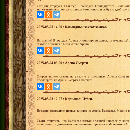
Сегодня стартует 14-й тур 2-го круга Тринадцатого Чемпиона
могут изменить состав команды Чемпионата и выбрать удобные да
2025-05-25 14:00 : Командный захват замков.
Внимание! В городах Арены открыт прием заявок на командный з
захвате описаны в библиотеке Арены.
2025-05-24 08:00 : Арена Смерти
Открыт прием ставок на участие в поединках Арены Смерти 
посмотреть на Арене Смерти в Ковчеге.
2025-05-23 12:07 : Карнавал. Итоги.
Недавно завершился первый в истории Арены Карнавал. Можно по
Стоит отметить, что Карнавал вызвал большой интерес у жит
выигравших и довольных полученными призами – абсолютное бо