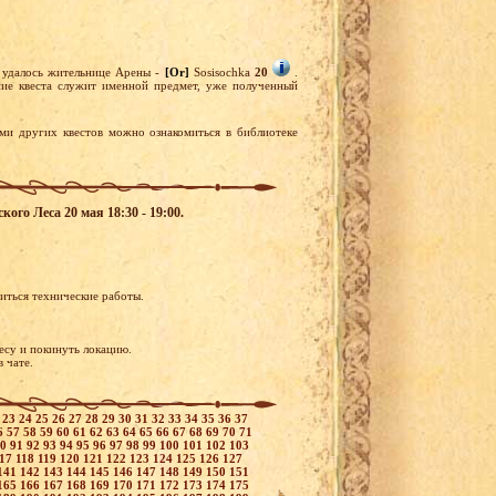
а удалось жительнице Арены -
[Or]
Sosisochka
20
.
ние квеста служит именной предмет, уже полученный
ми других квестов можно ознакомиться в библиотеке
ого Леса 20 мая 18:30 - 19:00.
диться технические работы.
есу и покинуть локацию.
в чате.
2
23
24
25
26
27
28
29
30
31
32
33
34
35
36
37
6
57
58
59
60
61
62
63
64
65
66
67
68
69
70
71
90
91
92
93
94
95
96
97
98
99
100
101
102
103
117
118
119
120
121
122
123
124
125
126
127
141
142
143
144
145
146
147
148
149
150
151
165
166
167
168
169
170
171
172
173
174
175