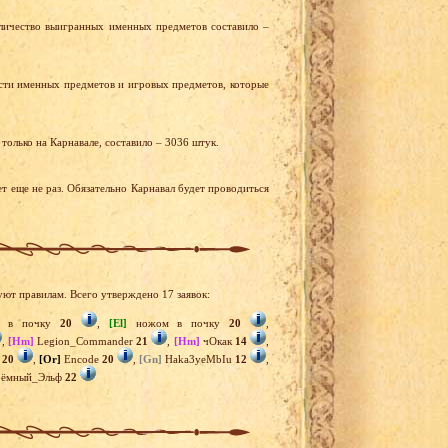
оличество выигранных именных предметов составило –
сти именных предметов и игровых предметов, которые
олько на Карнавале, составило – 3036 штук.
ет еще не раз. Обязательно Карнавал будет проводиться
уют правилам. Всего утверждено 17 заявок:
 в почку
20
,
[El]
ножом в почку
20
,
,
[Hm]
Legion_Commander
21
,
[Hm]
чОкак
14
,
e
20
,
[Or]
Encode
20
,
[Gn]
Haka3yeMbIu
12
,
ёмный_Эльф
22