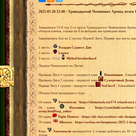
2025-05-26 12:40 : Тринадцатый Чемпионат Арены, итоги 13
Завершился 13-й тур 2-го круга Тринадцатого Чемпионата Арен
обзоров кланов, ссылки на 4 из которых мы приводим ниже.
Завершились бои во 2 группе Первой Лиги. Первые три места зан
1 место -
Рыцари Судного Дня
2 место -
Legion
3 место -
[Gn]
Mithril brotherhood
Лидеры Чемпионата по Лигам:
Премьер-Лига 1 группа - лидирует клан
Инквизиция
, ближай
Премьер-Лига 2 группа - лидирует клан
Сумеречный Дозор
,
Первая Лига 1 группа - лидирует клан
StaLkerZ
, ближайший п
Обзоры боев прошедшего тура:
От клана
Элементали
-
https://elemantaly.ru/174-trinadcatyj
От клана
Язычники
-
https://yazichniki.ru/obzo
areny.html#top_ankor
От клана
Night Hunters
-
https://nh-clan.ru/obzor-xiii-chemp
От клана
Alkatraz
-
https://azclan.ru/chempionat-2025-2-krug
Клан
Элементали
премируется 5 очками рейтинга на 30 су
туров.