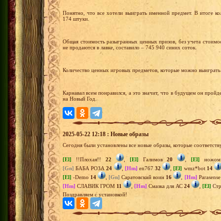
Понятно, что все хотели выиграть именной предмет. В итоге к
174 штуки.
Общая стоимость разыгранных ценных призов, без учета стоимо
не продаются в лавке, составило – 745 940 синих соток.
Количество ценных игровых предметов, которые можно выиграть т
Карнавал всем понравился, а это значит, что в будущем он пройд
на Новый Год.
2025-05-22 12:18 : Новые образы
Сегодня были установлены все новые образы, которые соответств
[El]
!!Плохая!!
22
,
[El]
Галимов
20
,
[El]
ножом
[Gn]
БАБА РОЗА
24
,
[Hm]
en767
32
,
[El]
wmz*bot
14
[El]
-Demo
14
,
[Gn]
Саратовский воин
16
,
[Hm]
Parasens
[Hm]
СЛАВИК ГРОМ
11
,
[Hm]
Смазка для АС
24
,
[El]
Стр
Поздравляем с установкой!