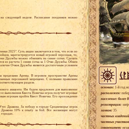
на следующей неделе. Расписание поединков можно
ники 2025". Суть акции заключается в том, что если по
ойцов, зарегистрируется новый игровой персонаж, то,
чки Дружбы можно обменять на синие сотки. Сделать
ся из расчета 1 синяя сотка за 1 Очко Дружбы. Обмен
наличие Очков Дружбы является достаточным условием
за пределами Арены. В игровом пространстве Арены
ованных персонажей запрещено. С полными правилами
соответствующем разделе.
основан:
1-й год н
нового аккаунта. Им будем предложен для выполнение
ессе выполнения Квеста Новичка игрок получит игровые
расположен:
побе
новым игрокам пройти Квест Новичка. Его прохождение
население: более 8
регистрация:
запр
Утес Дракона. За победу в городе Среднеморье игрок
с Дракона 10% к опыту за бой. Все желающие могут
замков:
35
 городах.
частных владений
частных участков
суверенитет:
неза