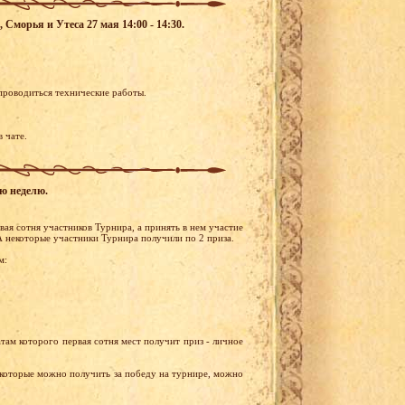
 Сморья и Утеса 27 мая 14:00 - 14:30.
проводиться технические работы.
в чате.
ую неделю.
ая сотня участников Турнира, а принять в нем участие
А некоторые участники Турнира получили по 2 приза.
м:
там которого первая сотня мест получит приз - личное
 которые можно получить за победу на турнире, можно