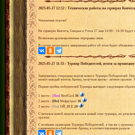
2025-05-27 12:52 : Технические работы на серверах Ковчега,
Уважаемые игроки!
На серверах Ковчега, Сморья и Утеса 27 мая 14:00 - 14:30
будут 
Возможны кратковременные перерывы связи.
В случае досрочного завершения работ об этом будет объявлено 
2025-05-27 11:55 : Турнир Победителей, итоги за прошедш
Завершилась очередная неделя нового Турнира Победителей. Перв
может каждый житель Арены, получила призы - личное оружие. 
Первая тройка победителей Турнира выглядит следующим образо
1 место -
[Hm]
ReefCool
36
2 место -
[Or]
Мефистрот
36
3 место -
[Gn]
ОЙ_ВСЕ
20
С началом новой недели начался новый этап турнира, по результа
оружие.
С полными правилами Турнира Победителей, а так же с призами,
ознакомиться в библиотеке Арены, в соответствующем разделе.