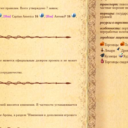
транспорт:
повозк
частные морские п
уют правилам. Всего утверждено 7 заявок:
турниры:
государс
,
[Hm]
Capitan America
16
,
[Hm]
АнтикоР
16
,
уровней
ресурсы в окрестн
особенности:
порт
переработки золота
городские лицензи
Торговцы
Т
Лекари
Дро
Кузнецы
Ху
е является официальным дилером проекта и не может
Торговцы снад
сотрудничество.
ней вносятся изменения. В частности устанавливается
е Арены, в разделе "Изменения и дополнения игрового