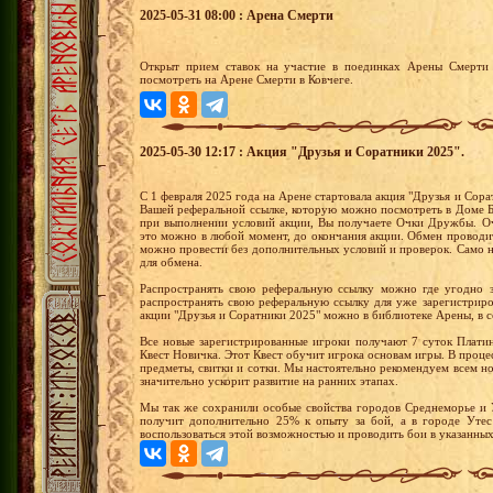
2025-05-31 08:00 : Арена Смерти
Открыт прием ставок на участие в поединках Арены Смерти 
посмотреть на Арене Смерти в Ковчеге.
2025-05-30 12:17 : Акция "Друзья и Соратники 2025".
С 1 февраля 2025 года на Арене стартовала акция "Друзья и Сорат
Вашей реферальной ссылке, которую можно посмотреть в Доме Б
при выполнении условий акции, Вы получаете Очки Дружбы. О
это можно в любой момент, до окончания акции. Обмен проводит
можно провести без дополнительных условий и проверок. Само 
для обмена.
Распространять свою реферальную ссылку можно где угодно 
распространять свою реферальную ссылку для уже зарегистрир
акции "Друзья и Соратники 2025" можно в библиотеке Арены, в 
Все новые зарегистрированные игроки получают 7 суток Плати
Квест Новичка. Этот Квест обучит игрока основам игры. В проц
предметы, свитки и сотки. Мы настоятельно рекомендуем всем 
значительно ускорит развитие на ранних этапах.
Мы так же сохранили особые свойства городов Среднеморье и 
получит дополнительно 25% к опыту за бой, а в городе Уте
воспользоваться этой возможностью и проводить бои в указанных