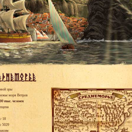
овой эры
режье моря Ветров
00 тыс. человек
ещена
:
18
:
5029
висим