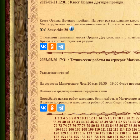
2025-05-21 12:01 : Квест Ордена Друидов пройден.
Квест Ордена Друидов пройден. На этот раз выполнение квест
Мы поздравляем ее с выполнением квеста. Призом за выполне
[Or]
Sosisochka
20
.
С полными правилами квеста Ордена Друидов, как и с правила
Арены, в соответствующем разделе.
2025-05-20 17:31 : Технические работы на серверах Магическ
Уважаемые игроки!
На серверах Магического Леса 20 мая 18:30 - 19:00 будут прово
Возможны кратковременные перерывы связи.
Просьба до начала работ завершить бои и работы в Магическом л
В случае досрочного завершения работ об этом будет объявлено 
1
2
3
4
5
6
7
8
9
10
11
12
13
14
15
16
17
18
19
20
21
2
38
39
40
41
42
43
44
45
46
47
48
49
50
51
52
53
54
55
5
72
73
74
75
76
77
78
79
80
81
82
83
84
85
86
87
88
89
104
105
106
107
108
109
110
111
112
113
114
115
116
128
129
130
131
132
133
134
135
136
137
138
139
140
152
153
154
155
156
157
158
159
160
161
162
163
164