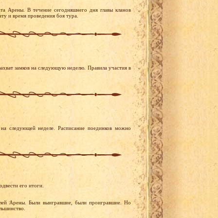
та Арены. В течение сегодняшнего дня главы кланов
ту и время проведения боя тура.
ахват замков на следующую неделю. Правила участия в
на следующей неделе. Расписание поединков можно
двести его итоги.
елей Арены. Были выигравшие, были проигравшие. Но
льшинство.