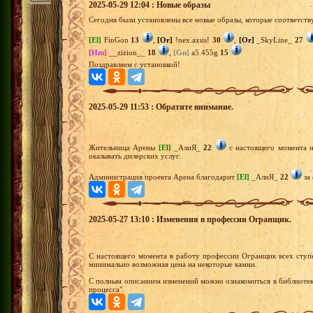
2025-05-29 12:04 : Новые образы
Сегодня были установлены все новые образы, которые соответств
[El]
FinGon
13
,
[Or]
!nex.axus!
30
,
[Or]
_SkyLine_
27
[Hm]
__zizion__
18
,
[Gn]
a5.455g
15
Поздравляем с установкой!
2025-05-29 11:53 : Обратите внимание.
Жительница Арены
[El]
_АлиЯ_
22
с настоящего момента н
оказывать дилерских услуг.
Администрация проекта Арена благодарит
[El]
_АлиЯ_
22
за 
2025-05-27 13:10 : Изменения в профессии Огранщик.
С настоящего момента в работу профессии Огранщик всех ступе
минимально возможная цена на некоторые камни.
С полным описанием изменений можно ознакомиться в библиотек
процесса".