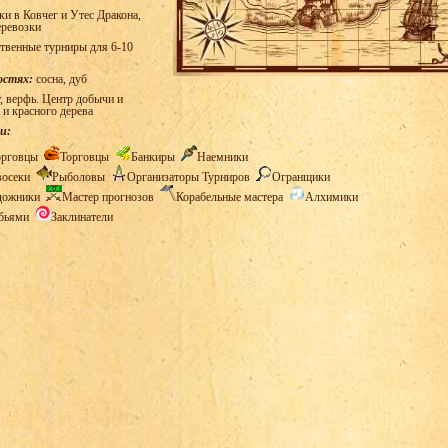
и в Ковчег и Утес Дракона,
еревозки
твенные турниры для 6-10
остях:
сосна, дуб
, верфь. Центр добычи и
 и красного дерева
и:
орговцы
Торговцы
Банкиры
Наемники
восеки
Рыболовы
Организаторы Турниров
Огранщики
дожники
Мастер прогнозов
Корабельные мастера
Алхимики
обьями
Заклинатели