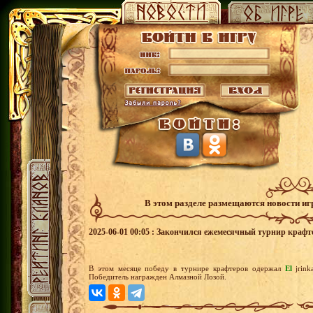
В этом разделе размещаются новости и
2025-06-01 00:05 : Закончился ежемесячный турнир крафт
В этом месяце победу в турнире крафтеров одержал
El
jrin
Победитель награжден Алмазной Лозой.