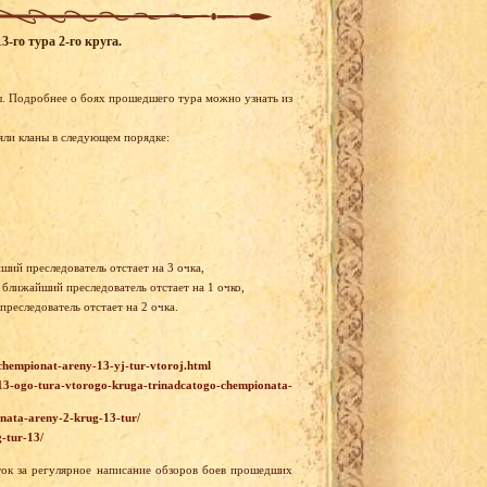
-го тура 2-го круга.
ы. Подробнее о боях прошедшего тура можно узнать из
яли кланы в следующем порядке:
ший преследователь отстает на 3 очка,
 ближайший преследователь отстает на 1 очко,
реследователь отстает на 2 очка.
-chempionat-areny-13-yj-tur-vtoroj.html
r-13-ogo-tura-vtorogo-kruga-trinadcatogo-chempionata-
ionata-areny-2-krug-13-tur/
-tur-13/
ток за регулярное написание обзоров боев прошедших