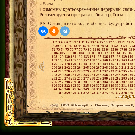
работы.
Возможны кратковременные перерывы связи.
Рекомендуется прекратить бои и работы.
P.S. Остальные города и оба леса будут работа
1
2
3
4
5
6
7
8
9
10
11
12
13
14
15
16
17
18
19
20
21
2
38
39
40
41
42
43
44
45
46
47
48
49
50
51
52
53
54
55
5
72
73
74
75
76
77
78
79
80
81
82
83
84
85
86
87
88
89
104
105
106
107
108
109
110
111
112
113
114
115
116
128
129
130
131
132
133
134
135
136
137
138
139
140
152
153
154
155
156
157
158
159
160
161
162
163
164
176
177
178
179
180
181
182
183
184
185
186
187
188
200
201
202
203
204
205
206
207
208
209
210
211
212
224
225
226
227
228
229
230
231
232
233
234
235
236
248
249
250
251
252
253
254
255
256
257
258
259
260
272
273
274
275
276
277
278
279
280
281
282
283
284
296
297
298
299
300
301
302
303
304
305
306
307
308
320
321
322
323
324
325
326
327
328
329
330
331
332
344
345
346
347
348
349
350
351
352
353
354
355
356
368
369
370
371
372
373
374
375
376
377
378
379