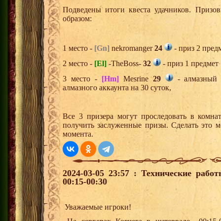
Подведены итоги квеста удачников. Призо
образом:
1 место -
[Gn]
nekromanger
24
- приз 2 пред
2 место -
[El]
-TheBoss-
32
- приз 1 предмет
3 место -
[Hm]
Mesrine
29
- алмазный 
алмазного аккаунта на 30 суток,
Все 3 призера могут проследовать в комна
получить заслуженные призы. Сделать это м
момента.
2024-03-05 23:57 : Технические рабо
00:15-00:30
Уважаемые игроки!