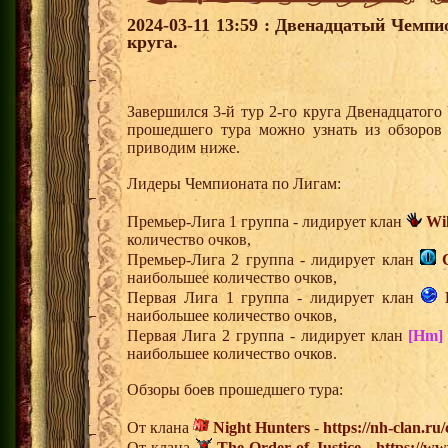
2024-03-11 13:59 : Двенадцатый Чемпи
круга.
Завершился 3-й тур 2-го круга Двенадцатог
прошедшего тура можно узнать из обзоров
приводим ниже.
Лидеры Чемпионата по Лигам:
Премьер-Лига 1 группа - лидирует клан
Wi
количество очков,
Премьер-Лига 2 группа - лидирует клан
наибольшее количество очков,
Первая Лига 1 группа - лидирует клан
наибольшее количество очков,
Первая Лига 2 группа - лидирует клан
[Hm]
наибольшее количество очков.
Обзоры боев прошедшего тура:
От клана
Night Hunters
-
https://nh-clan.ru
От клана
The Order of Justice
-
https://ww