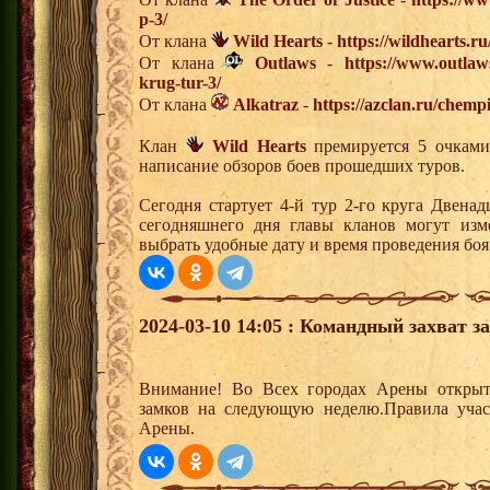
p-3/
От клана
Wild Hearts
-
https://wildhearts.r
От клана
Outlaws
-
https://www.outlaw
krug-tur-3/
От клана
Alkatraz
-
https://azclan.ru/chemp
Клан
Wild Hearts
премируется 5 очками 
написание обзоров боев прошедших туров.
Сегодня стартует 4-й тур 2-го круга Двена
сегодняшнего дня главы кланов могут изм
выбрать удобные дату и время проведения боя
2024-03-10 14:05 : Командный захват з
Внимание! Во Всех городах Арены открыт
замков на следующую неделю.Правила учас
Арены.