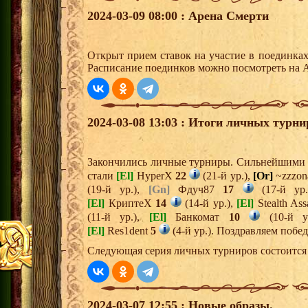
2024-03-09 08:00 : Арена Смерти
Открыт прием ставок на участие в поединка
Расписание поединков можно посмотреть на А
2024-03-08 13:03 : Итоги личных турни
Закончились личные турниры. Сильнейшими и
стали
[El]
HyperX
22
(21-й ур.),
[Or]
~zzzo
(19-й ур.),
[Gn]
Фдуч87
17
(17-й ур
[El]
КриптеХ
14
(14-й ур.),
[El]
Stealth Ass
(11-й ур.),
[El]
Банкомат
10
(10-й у
[El]
Res1dent
5
(4-й ур.). Поздравляем побе
Следующая серия личных турниров состоится 
2024-03-07 12:55 : Новые образы.