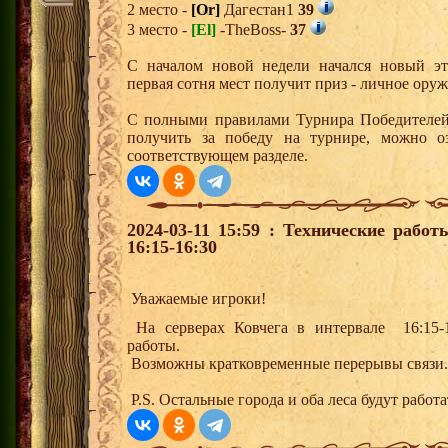
2 место -
[Or]
Дагестан1
39
3 место -
[El]
-TheBoss-
37
С началом новой недели начался новый эта
первая сотня мест получит приз - личное ору
С полными правилами Турнира Победителей,
получить за победу на турнире, можно о
соответствующем разделе.
2024-03-11 15:59 : Технические рабо
16:15-16:30
Уважаемые игроки!
На серверах Ковчега в интервале 16:15-1
работы.
Возможны кратковременные перерывы связи.
P.S. Остальные города и оба леса будут работа