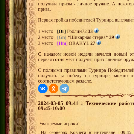
получила призы - личное оружие. А некото
приза.
Первая тройка победителей Турнира выгляди
1 место -
[Or]
Гоблин72
33
2 место -
[Gn]
*Шикарная стерва*
39
3 место -
[Hm]
ORAKYL
27
С началом новой недели начался новый эта
первая сотня мест получит приз - личное ору
С полными правилами Турнира Победителей,
получить за победу на турнире, можно о
соответствующем разделе.
2024-03-05 09:41 : Технические рабо
09:45-10:00
Уважаемые игроки!
На серверах Ковчега в интервале 09:45-1