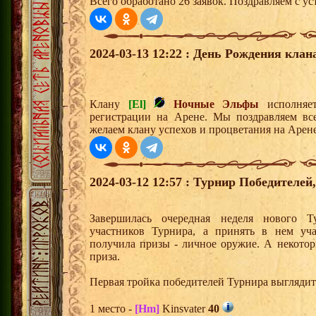
Всего обработано 26 заявок. Поздравляем с ус
2024-03-13 12:22 : День Рождения клан
Клану
[El]
Ночные Эльфы
исполняет
регистрации на Арене. Мы поздравляем вс
желаем клану успехов и процветания на Арене
2024-03-12 12:57 : Турнир Победителе
Завершилась очередная неделя нового Т
участников Турнира, а принять в нем уч
получила призы - личное оружие. А некото
приза.
Первая тройка победителей Турнира выгляди
1 место -
[Hm]
Kinsvater
40