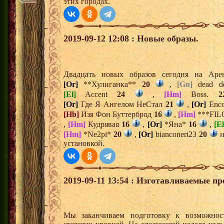
этих городах.
2019-09-12 12:08 : Новые образы.
Двадцать новых образов сегодня на Ар
[Or]
**Хулиганка**
20
,
[Gn]
dead d
[El]
Accent
24
,
[Hm]
Boss.
2
[Or]
Где Я Ангелом НеСтал
21
,
[Or]
Enc
[Hb]
Изя Фон Буттерброд
16
,
[Hm]
***FIL
,
[Hm]
Кудрявая
16
,
[Or]
*Яна*
16
,
[El
[Hm]
*Ne2pi*
20
,
[Or]
bianconeri23
20
установкой.
2019-09-11 13:54 : Изготавливаемые п
Мы заканчиваем подготовку к возможност