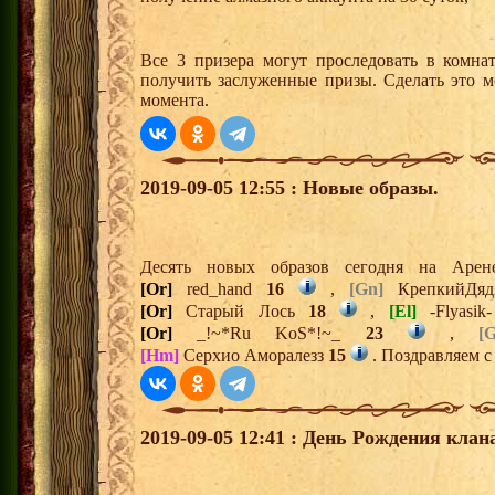
Все 3 призера могут проследовать в комна
получить заслуженные призы. Сделать это м
момента.
2019-09-05 12:55 : Новые образы.
Десять новых образов сегодня на Ар
[Or]
red_hand
16
,
[Gn]
КрепкийДя
[Or]
Старый Лось
18
,
[El]
-Flyasi
[Or]
_!~*Ru KoS*!~_
23
,
[
[Hm]
Серхио Аморалезз
15
. Поздравляем с
2019-09-05 12:41 : День Рождения клан