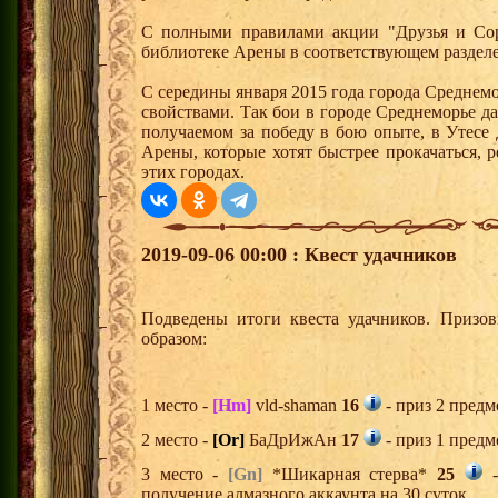
С полными правилами акции "Друзья и Сор
библиотеке Арены в соответствующем раздел
С середины января 2015 года города Среднем
свойствами. Так бои в городе Среднеморье 
получаемом за победу в бою опыте, в Утесе
Арены, которые хотят быстрее прокачаться, 
этих городах.
2019-09-06 00:00 : Квест удачников
Подведены итоги квеста удачников. Призо
образом:
1 место -
[Hm]
vld-shaman
16
- приз 2 предм
2 место -
[Or]
БаДрИжАн
17
- приз 1 предм
3 место -
[Gn]
*Шикарная стерва*
25
-
получение алмазного аккаунта на 30 суток,