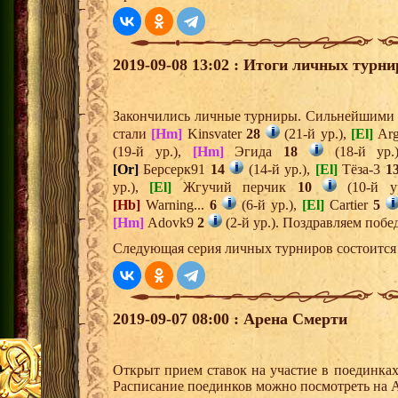
2019-09-08 13:02 : Итоги личных турни
Закончились личные турниры. Сильнейшими и
стали
[Hm]
Kinsvater
28
(21-й ур.),
[El]
Ar
(19-й ур.),
[Hm]
Эгида
18
(18-й ур.
[Or]
Берсерк91
14
(14-й ур.),
[El]
Тёза-3
1
ур.),
[El]
Жгучий перчик
10
(10-й у
[Hb]
Warning...
6
(6-й ур.),
[El]
Cartier
5
[Hm]
Adovk9
2
(2-й ур.). Поздравляем побе
Следующая серия личных турниров состоится 
2019-09-07 08:00 : Арена Смерти
Открыт прием ставок на участие в поединка
Расписание поединков можно посмотреть на А