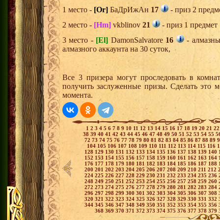
1 место -
[Or]
БаДрИжАн
17
- приз 2 предм
2 место -
[Hm]
vkblinov
21
- приз 1 предмет
3 место -
[El]
DamonSalvatore
16
- алмазны
алмазного аккаунта на 30 суток,
Все 3 призера могут проследовать в комна
получить заслуженные призы. Сделать это м
момента.
1
2
3
4
5
6
7
8
9
10
11
12
13
14
15
16
17
18
19
20
21
2
38
39
40
41
42
43
44
45
46
47
48
49
50
51
52
53
54
55
5
72
73
74
75
76
77
78
79
80
81
82
83
84
85
86
87
88
89
104
105
106
107
108
109
110
111
112
113
114
115
116
128
129
130
131
132
133
134
135
136
137
138
139
140
152
153
154
155
156
157
158
159
160
161
162
163
164
176
177
178
179
180
181
182
183
184
185
186
187
188
200
201
202
203
204
205
206
207
208
209
210
211
212
224
225
226
227
228
229
230
231
232
233
234
235
236
248
249
250
251
252
253
254
255
256
257
258
259
260
272
273
274
275
276
277
278
279
280
281
282
283
284
296
297
298
299
300
301
302
303
304
305
306
307
308
320
321
322
323
324
325
326
327
328
329
330
331
332
344
345
346
347
348
349
350
351
352
353
354
355
356
368
369
370
371
372
373
374
375
376
377
378
379