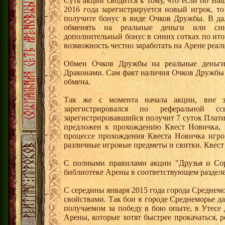
Суть акции сводится к тому, что если по Ва
2016 года зарегистрируется новый игрок, 
получите бонус в виде Очков Дружбы. В д
обменять на реальные деньги или си
дополнительный бонус в синих сотках по ито
возможность честно заработать на Арене реал
Обмен Очков Дружбы на реальные деньги 
Драконами. Сам факт наличия Очков Дружбы 
обмена.
Так же с момента начала акции, вне з
зарегистрировался по реферальной 
зарегистрировавшийся получит 7 суток Плати
предложен к прохождению Квест Новичка, 
процессе прохождения Квеста Новичка игро
различные игровые предметы и свитки. Квест
С полными правилами акции "Друзья и Сор
библиотеке Арены в соответствующем раздел
С середины января 2015 года города Среднем
свойствами. Так бои в городе Среднеморье 
получаемом за победу в бою опыте, в Утесе
Арены, которые хотят быстрее прокачаться, 