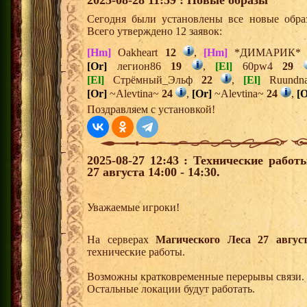
2025-08-28 11:59 : Новые образы
Сегодня были установлены все новые образ
Всего утверждено 12 заявок:
[Hm]
Oakheart
12
,
[Hm]
*ДИМАРИК
[Or]
легион86
19
,
[El]
60pw4
29
[El]
Стрёмный_Эльф
22
,
[El]
Ruundn
[Or]
~Alevtina~
24
,
[Or]
~Alevtina~
24
,
[O
Поздравляем с установкой!
2025-08-27 12:43 : Технические рабо
27 августа 14:00 - 14:30.
Уважаемые игроки!
На серверах
Магического
Леса 27 август
технические работы.
Возможны кратковременные перерывы связи.
Остальные локации будут работать.