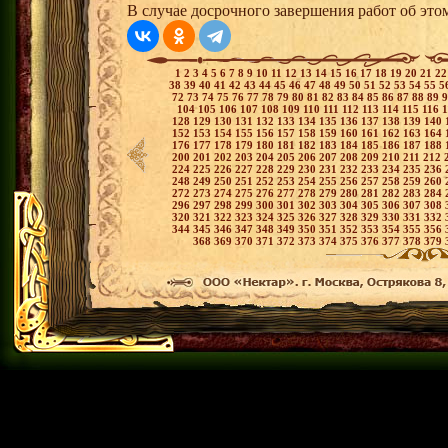
В случае досрочного завершения работ об этом
1
2
3
4
5
6
7
8
9
10
11
12
13
14
15
16
17
18
19
20
21
2
38
39
40
41
42
43
44
45
46
47
48
49
50
51
52
53
54
55
5
72
73
74
75
76
77
78
79
80
81
82
83
84
85
86
87
88
89
104
105
106
107
108
109
110
111
112
113
114
115
116
128
129
130
131
132
133
134
135
136
137
138
139
140
152
153
154
155
156
157
158
159
160
161
162
163
164
176
177
178
179
180
181
182
183
184
185
186
187
188
200
201
202
203
204
205
206
207
208
209
210
211
212
224
225
226
227
228
229
230
231
232
233
234
235
236
248
249
250
251
252
253
254
255
256
257
258
259
260
272
273
274
275
276
277
278
279
280
281
282
283
284
296
297
298
299
300
301
302
303
304
305
306
307
308
320
321
322
323
324
325
326
327
328
329
330
331
332
344
345
346
347
348
349
350
351
352
353
354
355
356
368
369
370
371
372
373
374
375
376
377
378
379