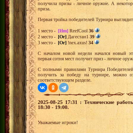
получила призы - личное оружие. А некото
приза.
Первая тройка победителей Турнира выгляди
1 место -
[Hm]
ReefCool
36
2 место -
[Or]
Дагестан1
39
3 место -
[Or]
!nex.axus!
34
С началом новой недели начался новый эта
первая сотня мест получит приз - личное ору
С полными правилами Турнира Победителей,
получить за победу на турнире, можно о
соответствующем разделе.
2025-08-25 17:31 : Технические рабо
18:30 - 19:00.
Уважаемые игроки!