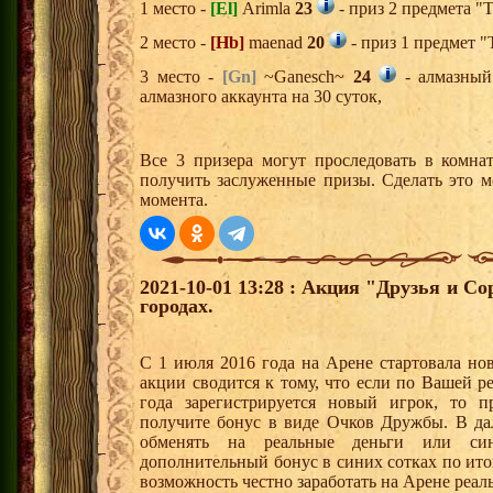
1 место -
[El]
Arimla
23
- приз 2 предмета "
2 место -
[Hb]
maenad
20
- приз 1 предмет "
3 место -
[Gn]
~Ganesch~
24
- алмазный
алмазного аккаунта на 30 суток,
Все 3 призера могут проследовать в комна
получить заслуженные призы. Сделать это м
момента.
2021-10-01 13:28 : Акция "Друзья и С
городах.
С 1 июля 2016 года на Арене стартовала но
акции сводится к тому, что если по Вашей р
года зарегистрируется новый игрок, то 
получите бонус в виде Очков Дружбы. В д
обменять на реальные деньги или си
дополнительный бонус в синих сотках по ито
возможность честно заработать на Арене реал