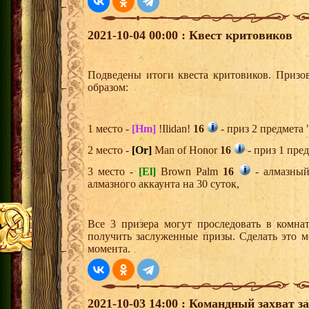
2021-10-04 00:00 : Квест критовиков
Подведены итоги квеста критовиков. Призо
образом:
1 место -
[Hm]
!Ilidan!
16
- приз 2 предмета 
2 место -
[Or]
Man of Honor
16
- приз 1 пре
3 место -
[El]
Brown Palm
16
- алмазный
алмазного аккаунта на 30 суток,
Все 3 призера могут проследовать в комна
получить заслуженные призы. Сделать это м
момента.
2021-10-03 14:00 : Командный захват з