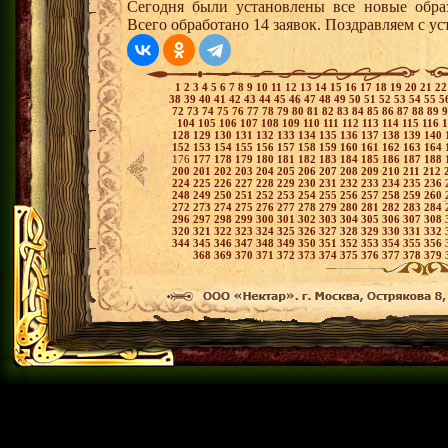
Сегодня были установлены все новые образ
Всего обработано 14 заявок. Поздравляем с ус
1
2
3
4
5
6
7
8
9
10
11
12
13
14
15
16
17
18
19
20
21
2
38
39
40
41
42
43
44
45
46
47
48
49
50
51
52
53
54
55
5
72
73
74
75
76
77
78
79
80
81
82
83
84
85
86
87
88
89
104
105
106
107
108
109
110
111
112
113
114
115
116
128
129
130
131
132
133
134
135
136
137
138
139
140
152
153
154
155
156
157
158
159
160
161
162
163
164
176
177
178
179
180
181
182
183
184
185
186
187
188
200
201
202
203
204
205
206
207
208
209
210
211
212
224
225
226
227
228
229
230
231
232
233
234
235
236
248
249
250
251
252
253
254
255
256
257
258
259
260
272
273
274
275
276
277
278
279
280
281
282
283
284
296
297
298
299
300
301
302
303
304
305
306
307
308
320
321
322
323
324
325
326
327
328
329
330
331
332
344
345
346
347
348
349
350
351
352
353
354
355
356
368
369
370
371
372
373
374
375
376
377
378
379