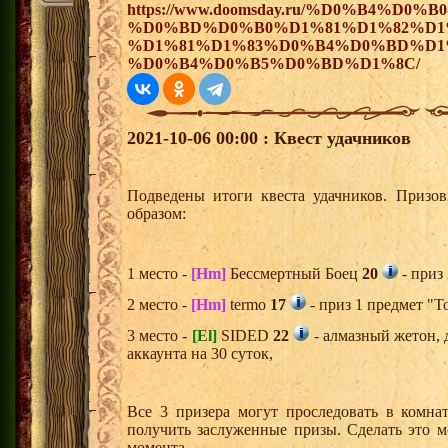
https://www.doomsday.ru/%D0%B4%D0%B0
%D0%BD%D0%B0%D1%81%D1%82%D1
%D1%81%D1%83%D0%B4%D0%BD%D1
%D0%B4%D0%B5%D0%BD%D1%8C/
2021-10-06 00:00 : Квест удачников
Подведены итоги квеста удачников. Призо
образом:
1 место -
[Hm]
Бессмертный Боец
20
- приз
2 место -
[Hm]
termo
17
- приз 1 предмет "Т
3 место -
[El]
SIDED
22
- алмазный жетон, 
аккаунта на 30 суток,
Все 3 призера могут проследовать в комна
получить заслуженные призы. Сделать это м
момента.