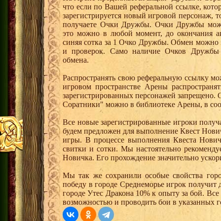
что если по Вашей реферальной ссылке, кот
зарегистрируется новый игровой персонаж, 
получаете Очки Дружбы. Очки Дружбы можн
это можно в любой момент, до окончания а
синяя сотка за 1 Очко Дружбы. Обмен можно
и проверок. Само наличие Очков Дружбы 
обмена.
Распространять свою реферальную ссылку мо
игровом пространстве Арены распространя
зарегистрированных персонажей запрещено. 
Соратники" можно в библиотеке Арены, в соо
Все новые зарегистрированные игроки получ
будем предложен для выполнение Квест Нович
игры. В процессе выполнения Квеста Нович
свитки и сотки. Мы настоятельно рекоменд
Новичка. Его прохождение значительно ускори
Мы так же сохранили особые свойства горо
победу в городе Среднеморье игрок получит 
городе Утес Дракона 10% к опыту за бой. Вс
возможностью и проводить бои в указанных г