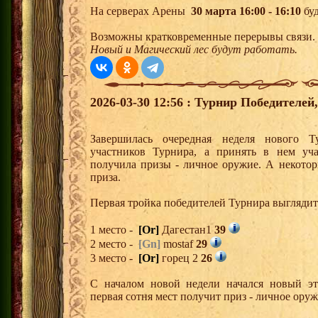
На серверах Арены
30 марта 16:00 - 16:10
буд
Возможны кратковременные перерывы связи.
Новый и Магический лес будут работать.
2026-03-30 12:56 : Турнир Победителе
Завершилась очередная неделя нового Т
участников Турнира, а принять в нем уч
получила призы - личное оружие. А некото
приза.
Первая тройка победителей Турнира выгляди
1 место -
[Or]
Дагестан1
39
2 место -
[Gn]
mostaf
29
3 место -
[Or]
горец 2
26
С началом новой недели начался новый эта
первая сотня мест получит приз - личное ору