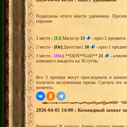
Подведены итоги квеста удачников. Призо
образом:
1 место -
[El]
Магистр
33
- приз 2 предмета
2 место -
[Or]
Дагестан1
38
- приз 1 предме
3 место -
[Hm]
**DEN**GoD**
21
- алмазн
алмазного аккаунта на 30 суток,
Все 3 призера могут проследовать в комна
получить заслуженные призы. Сделать это м
момента.
2026-04-05 14:00 : Командный захват з
Внимание! В городах Арены открыт прием з