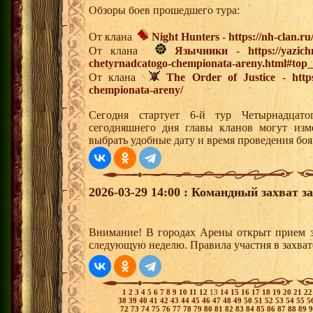
Обзоры боев прошедшего тура:
От клана
Night Hunters
-
https://nh-clan.ru
От клана
Язычники
-
https://yazic
chetyrnadcatogo-chempionata-areny.html#top
От клана
The Order of Justice
-
http
chempionata-areny/
Сегодня стартует 6-й тур Четырнадцат
сегодняшнего дня главы кланов могут изм
выбрать удобные дату и время проведения боя
2026-03-29 14:00 : Командный захват з
Внимание! В городах Арены открыт прием з
следующую неделю. Правила участия в захват
1
2
3
4
5
6
7
8
9
10
11
12
13
14
15
16
17
18
19
20
21
2
38
39
40
41
42
43
44
45
46
47
48
49
50
51
52
53
54
55
5
72
73
74
75
76
77
78
79
80
81
82
83
84
85
86
87
88
89