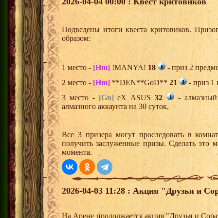
2026-04-04 00:00 : Квест критовиков
Подведены итоги квеста критовиков. Призо
образом:
1 место -
[Hm]
!MANYA!
18
- приз 2 предм
2 место -
[Hm]
**DEN**GoD**
21
- приз 1
3 место -
[Gn]
eX_ASUS
32
- алмазный
алмазного аккаунта на 30 суток,
Все 3 призера могут проследовать в комна
получить заслуженные призы. Сделать это м
момента.
2026-04-03 11:28 : Акция "Друзья и Со
На Арене продолжается акция "Друзья и Сора