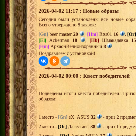
2026-04-02 11:17 : Новые образы
Сегодня были установлены все новые образ
Всего утверждено 8 заявок:
[Gn]
beer master
20
,
[Hm]
Rtsr01
16
,
[Or
[El]
Ackerman
18
,
[Hb]
Шмакадявка
1
[Hm]
АрхаонВечноизбранный
8
Поздравляем с установкой!
2026-04-02 00:00 : Квест победителей
Подведены итоги квеста победителей. Приз
образом:
1 место -
[Gn]
eX_ASUS
32
- приз 2 предме
2 место -
[Or]
Дагестан1
38
- приз 1 предме
3 место -
[Or]
AndreyMIKA
37
- алмазны