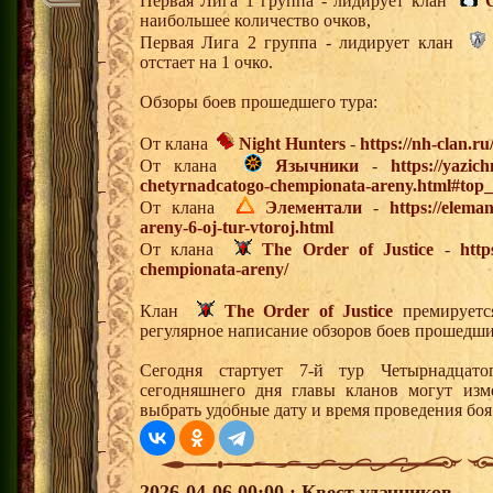
Первая Лига 1 группа - лидирует клан
наибольшее количество очков,
Первая Лига 2 группа - лидирует клан
отстает на 1 очко.
Обзоры боев прошедшего тура:
От клана
Night Hunters
-
https://nh-clan.ru
От клана
Язычники
-
https://yazic
chetyrnadcatogo-chempionata-areny.html#top
От клана
Элементали
-
https://elema
areny-6-oj-tur-vtoroj.html
От клана
The Order of Justice
-
http
chempionata-areny/
Клан
The Order of Justice
премируется
регулярное написание обзоров боев прошедши
Сегодня стартует 7-й тур Четырнадцат
сегодняшнего дня главы кланов могут изм
выбрать удобные дату и время проведения боя
2026-04-06 00:00 : Квест удачников