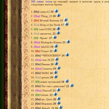
500 синих соток
на текущий момент в качестве приза в рез
следующие жители Арены:
1.
[Or]
casino12
20
2.
[Hm]
Thing_23
20
3.
[Dr]
Вечный Язычник
21
4.
[Gn]
King of the North
17
5.
[El]
vano33385
20
6.
[Gn]
мясничек.
22
7.
[El]
~Крым~
27
8.
[Hm]
Hoshigake Kisame
23
9.
[Hm]
fakeGG
24
10.
[Dr]
Troper
21
11.
[Or]
*ЧИПОЛЛИНО*
24
12.
[Hm]
mm 26
27
13.
[Or]
Иванян
20
14.
[Hm]
Синктон
19
15.
[Or]
Well82
16
16.
[Gn]
gnome
20
17.
[El]
вован тагильский
18
18.
[Or]
Что там с деньгами?
22
19.
[Hm]
DimonD
21
20.
[El]
Gekata.
22
21.
[Or]
mc..Qwer
20
22.
[Or]
Мирянин
28
23.
[Or]
Aligarh_26
16