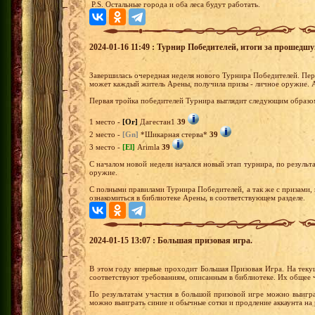
P.S. Остальные города и оба леса будут работать.
2024-01-16 11:49 : Турнир Победителей, итоги за прошедш
Завершилась очередная неделя нового Турнира Победителей. Перв
может каждый житель Арены, получила призы - личное оружие. А
Первая тройка победителей Турнира выглядит следующим образо
1 место -
[Or]
Дагестан1
39
2 место -
[Gn]
*Шикарная стерва*
39
3 место -
[El]
Arimla
39
С началом новой недели начался новый этап турнира, по результа
оружие.
С полными правилами Турнира Победителей, а так же с призами,
ознакомиться в библиотеке Арены, в соответствующем разделе.
2024-01-15 13:07 : Большая призовая игра.
В этом году впервые проходит Большая Призовая Игра. На теку
соответствуют требованиям, описанным в библиотеке. Их общее ч
По результатам участия в большой призовой игре можно выигра
можно выиграть синие и обычные сотки и продление аккаунта на 