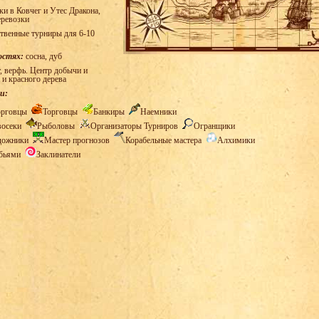
и в Ковчег и Утес Дракона,
еревозки
твенные турниры для 6-10
остях:
сосна, дуб
, верфь. Центр добычи и
 и красного дерева
и:
орговцы
Торговцы
Банкиры
Наемники
восеки
Рыболовы
Организаторы Турниров
Огранщики
дожники
Мастер прогнозов
Корабельные мастера
Алхимики
обьями
Заклинатели