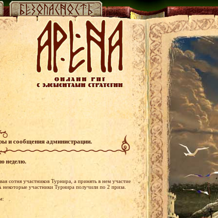
гры и сообщения администрации.
ую неделю.
ая сотня участников Турнира, а принять в нем участие
 некоторые участники Турнира получили по 2 приза.
м: