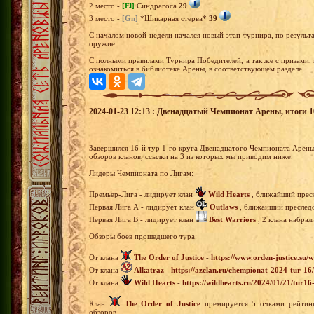
2 место -
[El]
Синдрагоса
29
3 место -
[Gn]
*Шикарная стерва*
39
С началом новой недели начался новый этап турнира, по результа
оружие.
С полными правилами Турнира Победителей, а так же с призами,
ознакомиться в библиотеке Арены, в соответствующем разделе.
2024-01-23 12:13 : Двенадцатый Чемпионат Арены, итоги 16
Завершился 16-й тур 1-го круга Двенадцатого Чемпионата Арен
обзоров кланов, ссылки на 3 из которых мы приводим ниже.
Лидеры Чемпионата по Лигам:
Премьер-Лига - лидирует клан
Wild Hearts
, ближайший пресл
Первая Лига А - лидирует клан
Outlaws
, ближайший преследов
Первая Лига В - лидирует клан
Best Warriors
, 2 клана набрал
Обзоры боев прошедшего тура:
От клана
The Order of Justice
-
https://www.orden-justice.su/
От клана
Alkatraz
-
https://azclan.ru/chempionat-2024-tur-16/
От клана
Wild Hearts
-
https://wildhearts.ru/2024/01/21/tur1
Клан
The Order of Justice
премируется 5 очками рейтинг
обзоров.