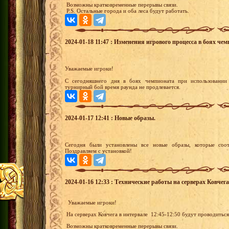
Возможны кратковременные перерывы связи.
P.S. Остальные города и оба леса будут работать.
2024-01-18 11:47 : Изменения игрового процесса в боях чем
Уважаемые игроки!
С сегодняшнего дня в боях чемпионата при использовании
турнирный бой время раунда не продлевается.
2024-01-17 12:41 : Новые образы.
Сегодня были установлены все новые образы, которые соот
Поздравляем с установкой!
2024-01-16 12:33 : Технические работы на серверах Ковчега
Уважаемые игроки!
На серверах Ковчега в интервале 12:45-12:50 будут проводитьс
Возможны кратковременные перерывы связи.