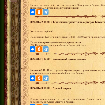
Вчера стартовал 17-й тур Двенадцатого Чемпионата Арены. Сос
определены. И пусть победит сильнейший!
2024-01-22 18:05 : Технические работы на серверах Ковчега
Уважаемые игроки!
На серверах Ковчега в интервале 18:15-18:30 будут проводитьс
Возможны кратковременные перерывы связи.
P.S. Остальные города и оба леса будут работать.
2024-01-21 14:05 : Командный захват замков.
Внимание! Во Всех городах Арены открыт прием заявок на ко
участия в захвате описаны в библиотеке Арены.
2024-01-20 08:00 : Арена Смерти
Открыт прием ставок на участие в поединках Арены Смерти 
посмотреть на Арене Смерти в Ковчеге.