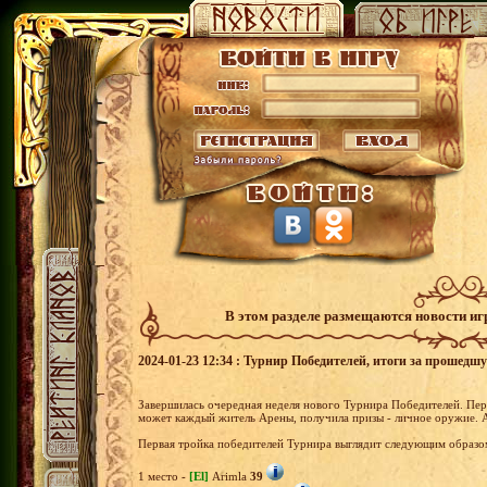
В этом разделе размещаются новости и
2024-01-23 12:34 : Турнир Победителей, итоги за прошедш
Завершилась очередная неделя нового Турнира Победителей. Перв
может каждый житель Арены, получила призы - личное оружие. А
Первая тройка победителей Турнира выглядит следующим образо
1 место -
[El]
Arimla
39