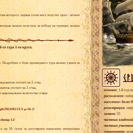
там которого первая сотня мест получит приз - личное
 которые можно получить за победу на турнире, можно
-го тура 1-го круга.
ы. Подробнее о боях прошедшего тура можно узнать из
едователь отстает на 2 очка,
атель отстает на 2 очка,
основан:
1-й год н
и максимальное количество очков.
расположен:
побе
население: более 8
регистрация:
запр
wpb/2024/01/21/1-p-16-2/
замков:
35
частных владений
6-chemp-12/
частных участков
а на 30 суток за регулярное написание интересных
суверенитет:
неза