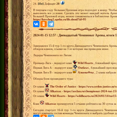
24.
[Or]
Дефицит
20
В текущем году Большая Призовая игра подходит к концу. Чтобы
выполнить все условия. Сделать это может каждый житель Арен
Большой Призовой игры, можно ознакомиться в библиотеке Арены
https://kovcheg2.apeha.ru/lib.shtml?id=95
2024-01-15 12:57 : Двенадцатый Чемпионат Арены, итоги 15
Завершился 15-й тур 1-го круга Двенадцатого Чемпионата Арен
обзоров кланов, ссылки на 3 из которых мы приводим ниже.
Лидеры Чемпионата по Лигам:
Премьер-Лига - лидирует клан
Wild Hearts
, ближайший пресл
Первая Лига А - лидирует клан
Outlaws
, ближайший преследов
Первая Лига В - лидирует клан
АлконаФты
, 2 клана набрали
Обзоры боев прошедшего тура:
От клана
The Order of Justice
-
https://www.orden-justice.su/
От клана
Alkatraz
-
https://azclan.ru/chempionat-2024-tur-15/
От клана
Wild Hearts
-
https://wildhearts.ru/2024/01/14/tur1
Клан
Alkatraz
премируется 5 очками рейтинга на 30 суток з
Сегодня стартует 16-й тур 1-го круга Двенадцатого Чемпиона
могут изменить состав команды Чемпионата и выбрать удобные да