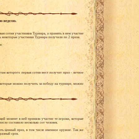
ую неделю.
ая сотня участников Турнира, а принять в нем участие
 некоторые участники Турнира получили по 2 приза.
м:
там которого первая сотня мест получит приз - личное
 которые можно получить за победу на турнире, можно
щий момент в ней приняли участие те игроки, которые
исло составило несколько сот человек.
ть ценный приз, в том числе именное оружие. Так же
разный срок.