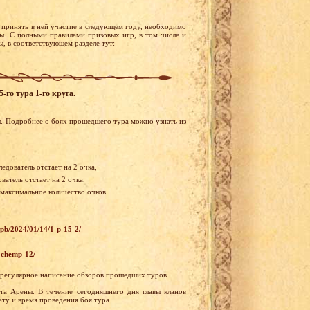
 принять в ней участие в следующем году, необходимо
ы. С полными правилами призовых игр, в том числе и
, в соответствующем разделе тут:
-го тура 1-го круга.
ы. Подробнее о боях прошедшего тура можно узнать из
едователь отстает на 2 очка,
атель отстает на 2 очка,
 максимальное количество очков.
wpb/2024/01/14/1-p-15-2/
5-chemp-12/
а регулярное написание обзоров прошедших туров.
та Арены. В течение сегодняшнего дня главы кланов
ту и время проведения боя тура.