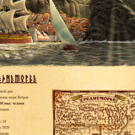
овой эры
режье моря Ветров
00 тыс. человек
ещена
:
18
:
5029
висим