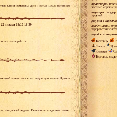
транспорт:
повозк
тавы кланов изменены, дата и время начала поединков
частные морские п
турниры:
государс
уровней
ресурсы в окрестн
 22 января 18:15-18:30
особенности:
порт
переработки золота
городские лицензи
Торговцы
Т
я технические работы.
Лекари
Дро
Кузнецы
Ху
Торговцы снад
мандный захват замков на следующую неделю.Правила
на следующей неделе. Расписание поединков можно