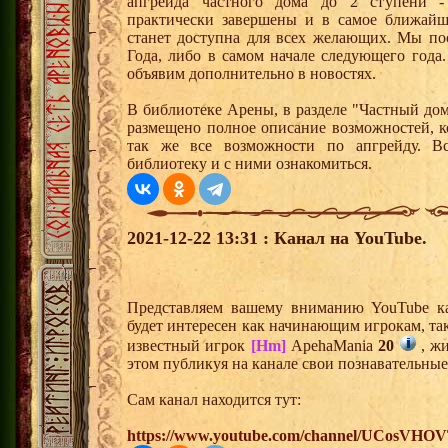
апгрейда частного дома до 2 ступени 
практически завершены и в самое ближайш
станет доступна для всех желающих. Мы пос
Года, либо в самом начале следующего года
объявим дополнительно в новостях.
В библиотеке Арены, в разделе "Частный до
размещено полное описание возможностей, к
так же все возможности по апгрейду. В
библиотеку и с ними ознакомиться.
2021-12-22 13:31 : Канал на YouTube.
Представляем вашему вниманию YouTube ка
будет интересен как начинающим игрокам, та
известный игрок
[Hm]
ApehaMania
20
, жи
этом публикуя на канале свои познавательные
Сам канал находится тут:
https://www.youtube.com/channel/UCosV