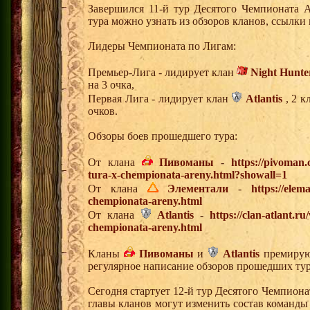
Завершился 11-й тур Десятого Чемпионата 
тура можно узнать из обзоров кланов, ссылки
Лидеры Чемпионата по Лигам:
Премьер-Лига - лидирует клан
Night Hunte
на 3 очка,
Первая Лига - лидирует клан
Atlantis
, 2 к
очков.
Обзоры боев прошедшего тура:
От клана
Пивоманы
-
https://pivoman
tura-x-chempionata-areny.html?showall=1
От клана
Элементали
-
https://elem
chempionata-areny.html
От клана
Atlantis
-
https://clan-atlant.r
chempionata-areny.html
Кланы
Пивоманы
и
Atlantis
премируют
регулярное написание обзоров прошедших тур
Сегодня стартует 12-й тур Десятого Чемпион
главы кланов могут изменить состав команды