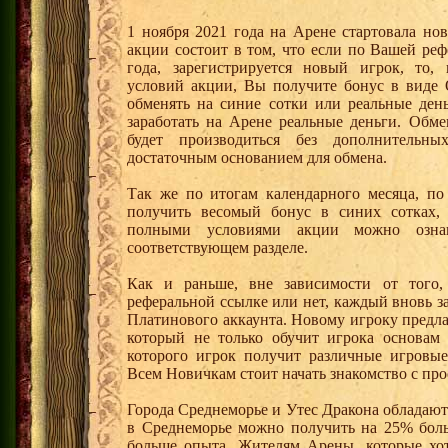
1 ноября 2021 года на Арене стартовала но
акции состоит в том, что если по Вашей реф
года, зарегистрируется новый игрок, то,
условий акции, Вы получите бонус в вид
обменять на синие сотки или реальные ден
заработать на Арене реальные деньги. Обм
будет производиться без дополнительн
достаточным основанием для обмена.
Так же по итогам календарного месяца, п
получить весомый бонус в синих сотках,
полными условиями акции можно озна
соответствующем разделе.
Как и раньше, вне зависимости от того,
реферальной ссылке или нет, каждый вновь з
Платинового аккаунта. Новому игроку предл
который не только обучит игрока основам
которого игрок получит различные игровые
Всем Новичкам стоит начать знакомство с про
Города Среднеморье и Утес Дракона обладают
в Среднеморье можно получить на 25% боль
больше опыта. Жителям Арены, которые хотя