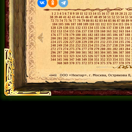
1
2
3
4
5
6
7
8
9
10
11
12
13
14
15
16
17
18
19
20
21
2
38
39
40
41
42
43
44
45
46
47
48
49
50
51
52
53
54
55
5
72
73
74
75
76
77
78
79
80
81
82
83
84
85
86
87
88
89
104
105
106
107
108
109
110
111
112
113
114
115
116
128
129
130
131
132
133
134
135
136
137
138
139
140
152
153
154
155
156
157
158
159
160
161
162
163
164
176
177
178
179
180
181
182
183
184
185
186
187
188
200
201
202
203
204
205
206
207
208
209
210
211
212
224
225
226
227
228
229
230
231
232
233
234
235
236
248
249
250
251
252
253
254
255
256
257
258
259
260
272
273
274
275
276
277
278
279
280
281
282
283
284
296
297
298
299
300
301
302
303
304
305
306
307
308
320
321
322
323
324
325
326
327
328
329
330
331
332
344
345
346
347
348
349
350
351
352
353
354
355
356
368
369
370
371
372
373
374
375
376
377
378
379