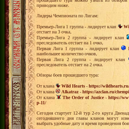
прошедшего тура можно узнать из обзоров
приводим ниже.
Лидеры Чемпионата по Лигам:
Премьер-Лига 1 группа - лидирует клан
Wi
отстает на 3 очка,
Премьер-Лига 2 группа - лидирует клан
преследователь отстает на 1 очко,
Первая Лига 1 группа - лидирует клан
наибольшее количество очков,
Первая Лига 2 группа - лидирует клан
преследователь отстает на 2 очка.
Обзоры боев прошедшего тура:
От клана
Wild Hearts
-
https://wildhearts.r
От клана
Alkatraz
-
https://azclan.ru/chemp
От клана
The Order of Justice
-
https://ww
p-11/
Сегодня стартует 12-й тур 2-го круга Двен
сегодняшнего дня главы кланов могут изм
выбрать удобные дату и время проведения боя