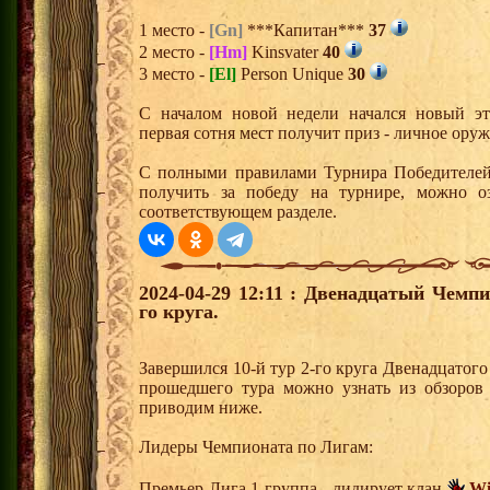
1 место -
[Gn]
***Капитан***
37
2 место -
[Hm]
Kinsvater
40
3 место -
[El]
Person Unique
30
С началом новой недели начался новый эта
первая сотня мест получит приз - личное ору
С полными правилами Турнира Победителей,
получить за победу на турнире, можно о
соответствующем разделе.
2024-04-29 12:11 : Двенадцатый Чемпи
го круга.
Завершился 10-й тур 2-го круга Двенадцатог
прошедшего тура можно узнать из обзоров
приводим ниже.
Лидеры Чемпионата по Лигам:
Премьер-Лига 1 группа - лидирует клан
Wi