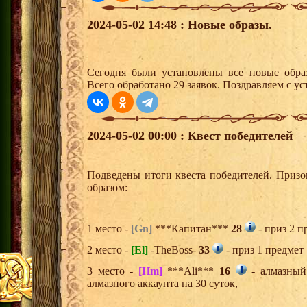
2024-05-02 14:48 : Новые образы.
Сегодня были установлены все новые образ
Всего обработано 29 заявок. Поздравляем с ус
2024-05-02 00:00 : Квест победителей
Подведены итоги квеста победителей. Приз
образом:
1 место -
[Gn]
***Капитан***
28
- приз 2 п
2 место -
[El]
-TheBoss-
33
- приз 1 предмет
3 место -
[Hm]
***Ali***
16
- алмазный
алмазного аккаунта на 30 суток,