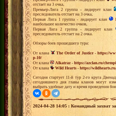
отстает на 3 очка,
Премьер-Лига 2 группа - лидирует клан
преследователь отстает на 3 очка,
Первая Лига 1 группа - лидирует клан
наибольшее количество очков,
Первая Лига 2 группа - лидирует клан
преследователь отстает на 2 очка.
Обзоры боев прошедшего тура:
От клана
The Order of Justice
-
https://ww
p-10/
От клана
Alkatraz
-
https://azclan.ru/chemp
От клана
Wild Hearts
-
https://wildhearts.r
Сегодня стартует 11-й тур 2-го круга Двен
сегодняшнего дня главы кланов могут изм
выбрать удобные дату и время проведения боя
2024-04-28 14:05 : Командный захват з