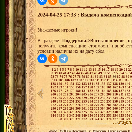
2024-04-25 17:33 : Выдача компенсаци
Уважаемые игроки!
В разделе
Поддержка->Восстановление п
получить компенсацию стоимости приобре
условии наличия их на дату сбоя.
1
2
3
4
5
6
7
8
9
10
11
12
13
14
15
16
17
18
19
20
21
2
38
39
40
41
42
43
44
45
46
47
48
49
50
51
52
53
54
55
5
72
73
74
75
76
77
78
79
80
81
82
83
84
85
86
87
88
89
104
105
106
107
108
109
110
111
112
113
114
115
116
128
129
130
131
132
133
134
135
136
137
138
139
140
152
153
154
155
156
157
158
159
160
161
162
163
164
176
177
178
179
180
181
182
183
184
185
186
187
188
200
201
202
203
204
205
206
207
208
209
210
211
212
224
225
226
227
228
229
230
231
232
233
234
235
236
248
249
250
251
252
253
254
255
256
257
258
259
260
272
273
274
275
276
277
278
279
280
281
282
283
284
296
297
298
299
300
301
302
303
304
305
306
307
308
320
321
322
323
324
325
326
327
328
329
330
331
332
344
345
346
347
348
349
350
351
352
353
354
355
356
368
369
370
371
372
373
374
375
376
377
378
379