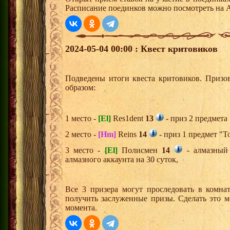
Расписание поединков можно посмотреть на А
2024-05-04 00:00 : Квест критовиков
Подведены итоги квеста критовиков. Призо
образом:
1 место -
[El]
Res1dent
13
- приз 2 предмета
2 место -
[Hm]
Reins
14
- приз 1 предмет "Т
3 место -
[El]
Полисмен
14
- алмазный 
алмазного аккаунта на 30 суток,
Все 3 призера могут проследовать в комна
получить заслуженные призы. Сделать это м
момента.