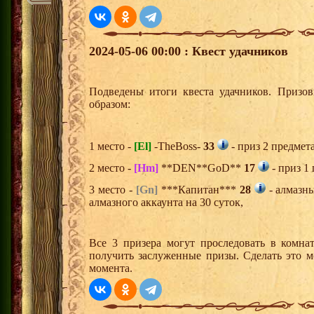
2024-05-06 00:00 : Квест удачников
Подведены итоги квеста удачников. Призо
образом:
1 место -
[El]
-TheBoss-
33
- приз 2 предмет
2 место -
[Hm]
**DEN**GoD**
17
- приз 1
3 место -
[Gn]
***Капитан***
28
- алмазн
алмазного аккаунта на 30 суток,
Все 3 призера могут проследовать в комна
получить заслуженные призы. Сделать это м
момента.