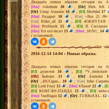
Двадцать новых образов сегодня на 
[Hm]
volodimir
20
,
[Or]
Blek JeK
[Or]
Uniqe Assasine
16
,
[El]
Morbital
17
[Hm]
Ридарат
10
,
[Gn]
~Ваз 21 09
[Gn]
Killer_all
21
,
[El]
4OKHYTA9l
[Hm]
ProShurik
15
,
[El]
IL Cacciator
[Hm]
Тот кто бесит
15
,
[Hm]
_H1N1_
14
с установкой.
2016-12-14 14:04 : Новые образы.
Двадцать новых образов сегодня на 
[El]
душелов
16
,
[El]
*V_shokolad
[Hb]
Бьйорн
13
,
[Or]
Asmodai
1
[Or]
...HULigan...
10
,
[Gn]
John Carpati
[El]
Lord Frayt
15
,
[Hm]
#Лана#
22
,
[E
[El]
КОНГ-ФУ-ПАНДА
15
,
[El]
turbo-
[Hm]
VanHagan
12
,
[Or]
-TURBoXXL-
12
установкой.