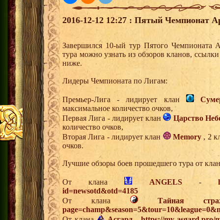
2016-12-12 12:27 : Пятый Чемпионат А
Завершился 10-ый тур Пятого Чемпионата 
тура можно узнать из обзоров кланов, ссылк
ниже.
Лидеры Чемпионата по Лигам:
Премьер-Лига - лидирует клан
Суме
максимальное количество очков,
Первая Лига - лидирует клан
Царство Неб
количество очков,
Вторая Лига - лидирует клан
Memory
, 2 к
очков.
Лучшие обзоры боев прошедшего тура от клан
От клана
ANGELS
-
id=newsotd&otd=4185
От клана
Тайная стра
page=champ&season=5&tour=10&league=0&m
От клана
Асгард
-
https://my-asgard.pro/