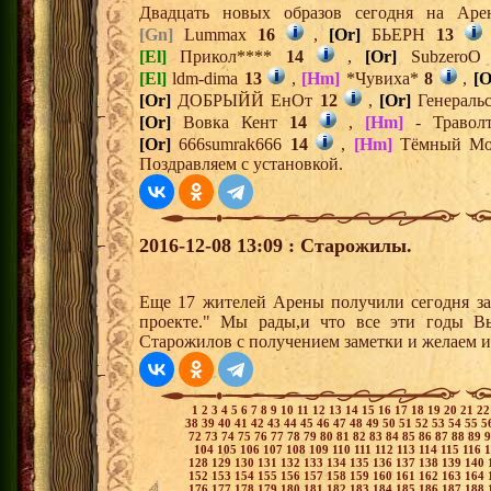
Двадцать новых образов сегодня на Ар
[Gn]
Lummax
16
,
[Or]
БЬЕРН
13
[El]
Прикол****
14
,
[Or]
Subzero
[El]
ldm-dima
13
,
[Hm]
*Чувиха*
8
,
[O
[Or]
ДОБРЫЙЙ ЕнОт
12
,
[Or]
Генераль
[Or]
Вовка Кент
14
,
[Hm]
- Травол
[Or]
666sumrak666
14
,
[Hm]
Тёмный М
Поздравляем с установкой.
2016-12-08 13:09 : Старожилы.
Еще 17 жителей Арены получили сегодня за
проекте." Мы рады,и что все эти годы В
Старожилов с получением заметки и желаем и
1
2
3
4
5
6
7
8
9
10
11
12
13
14
15
16
17
18
19
20
21
2
38
39
40
41
42
43
44
45
46
47
48
49
50
51
52
53
54
55
5
72
73
74
75
76
77
78
79
80
81
82
83
84
85
86
87
88
89
104
105
106
107
108
109
110
111
112
113
114
115
116
128
129
130
131
132
133
134
135
136
137
138
139
140
152
153
154
155
156
157
158
159
160
161
162
163
164
176
177
178
179
180
181
182
183
184
185
186
187
188