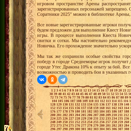
игровом пространстве Арены распространя
зарегистрированных персонажей запрещено. 
Соратники 2025" можно в библиотеке Арены, 
Все новые зарегистрированные игроки получ
будем предложен для выполнение Квест Нович
игры. В процессе выполнения Квеста Нович
свитки и сотки. Мы настоятельно рекоменд
Новичка. Его прохождение значительно ускори
Мы так же сохранили особые свойства горо
победу в городе Среднеморье игрок получит 
городе Утес Дракона 10% к опыту за бой. Вс
возможностью и проводить бои в указанных г
1
2
3
4
5
6
7
8
9
10
11
12
13
14
15
16
17
18
19
20
21
2
38
39
40
41
42
43
44
45
46
47
48
49
50
51
52
53
54
55
5
72
73
74
75
76
77
78
79
80
81
82
83
84
85
86
87
88
89
104
105
106
107
108
109
110
111
112
113
114
115
116
128
129
130
131
132
133
134
135
136
137
138
139
140
152
153
154
155
156
157
158
159
160
161
162
163
164
176
177
178
179
180
181
182
183
184
185
186
187
188
200
201
202
203
204
205
206
207
208
209
210
211
212
224
225
226
227
228
229
230
231
232
233
234
235
236
248
249
250
251
252
253
254
255
256
257
258
259
260
272
273
274
275
276
277
278
279
280
281
282
283
284
296
297
298
299
300
301
302
303
304
305
306
307
308