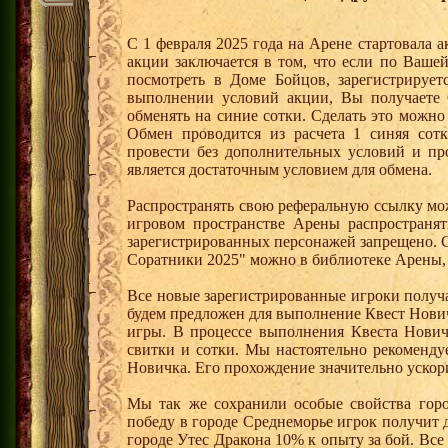
С 1 февраля 2025 года на Арене стартовала 
акции заключается в том, что если по Ваше
посмотреть в Доме Бойцов, зарегистрирует
выполнении условий акции, Вы получает
обменять на синие сотки. Сделать это можно
Обмен проводится из расчета 1 синяя со
провести без дополнительных условий и п
является достаточным условием для обмена.
Распространять свою реферальную ссылку мо
игровом пространстве Арены распространя
зарегистрированных персонажей запрещено. 
Соратники 2025" можно в библиотеке Арены, 
Все новые зарегистрированные игроки получ
будем предложен для выполнение Квест Нович
игры. В процессе выполнения Квеста Нович
свитки и сотки. Мы настоятельно рекоменд
Новичка. Его прохождение значительно ускори
Мы так же сохранили особые свойства горо
победу в городе Среднеморье игрок получит 
городе Утес Дракона 10% к опыту за бой. Вс