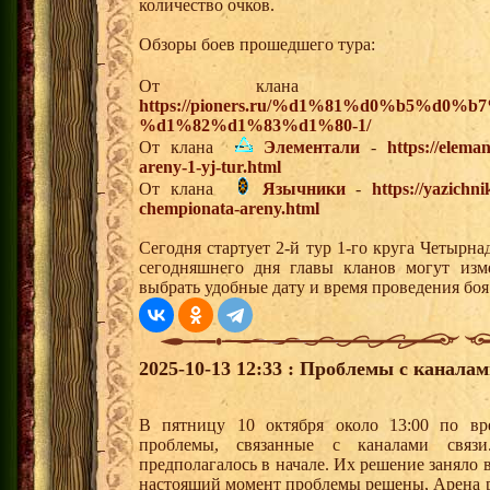
количество очков.
Обзоры боев прошедшего тура:
От клан
https://pioners.ru/%d1%81%d0%b5%d0%b
%d1%82%d1%83%d1%80-1/
От клана
Элементали
-
https://elema
areny-1-yj-tur.html
От клана
Язычники
-
https://yazichn
chempionata-areny.html
Сегодня стартует 2-й тур 1-го круга Четырн
сегодняшнего дня главы кланов могут изм
выбрать удобные дату и время проведения боя
2025-10-13 12:33 : Проблемы с каналам
В пятницу 10 октября около 13:00 по вр
проблемы, связанные с каналами связ
предполагалось в начале. Их решение заняло
настоящий момент проблемы решены, Арена 