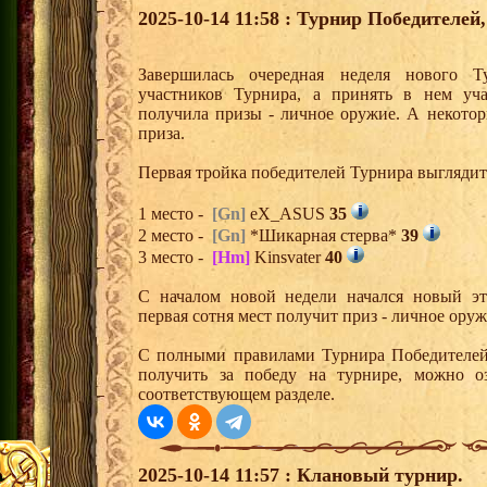
2025-10-14 11:58 : Турнир Победителе
Завершилась очередная неделя нового Т
участников Турнира, а принять в нем уч
получила призы - личное оружие. А некото
приза.
Первая тройка победителей Турнира выгляди
1 место -
[Gn]
eX_ASUS
35
2 место -
[Gn]
*Шикарная стерва*
39
3 место -
[Hm]
Kinsvater
40
С началом новой недели начался новый эта
первая сотня мест получит приз - личное ору
С полными правилами Турнира Победителей,
получить за победу на турнире, можно о
соответствующем разделе.
2025-10-14 11:57 : Клановый турнир.