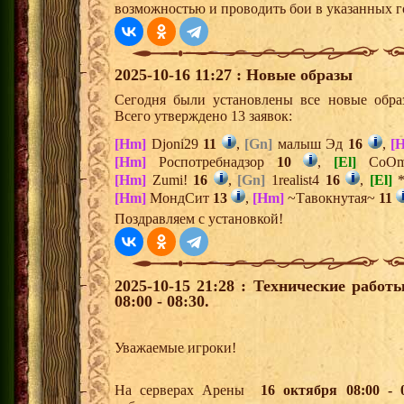
возможностью и проводить бои в указанных г
2025-10-16 11:27 : Новые образы
Сегодня были установлены все новые образ
Всего утверждено 13 заявок:
[Hm]
Djoni29
11
,
[Gn]
малыш Эд
16
,
[
[Hm]
Роспотребнадзор
10
,
[El]
CoO
[Hm]
Zumi!
16
,
[Gn]
1realist4
16
,
[El]
*
[Hm]
МондСит
13
,
[Hm]
~Тавокнутая~
11
Поздравляем с установкой!
2025-10-15 21:28 : Технические рабо
08:00 - 08:30.
Уважаемые игроки!
На серверах Арены
16 октября 08:00 - 