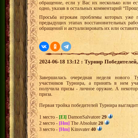
обращение, если у Вас их несколько или е
одно, указав в остальных комментарий “Прош
Просьба игрокам проблемы которых уже 
предыдущих этапах восстановительных рабо
обращений и актуализировать их или оставит
2024-06-18 13:12 : Турнир Победителе
Завершилась очередная неделя нового Т
участников Турнира, а принять в нем уч
получила призы - личное оружие. А некото
приза.
Первая тройка победителей Турнира выгляди
1 место -
[El]
DamonSalvatore
29
2 место -
[Hm]
The Absolute
20
3 место -
[Hm]
Kinsvater
40