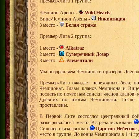
Премьер-Лига 1 группа:
Чемпион Арены -
Wild Hearts
Вице-Чемпион Арены -
Инквизиция
3 место -
Белая стража
Премьер-Лига 2 группа:
1 место -
Alkatraz
2 место -
Сумеречный Дозор
3 место -
Элементали
Мы поздравляем Чемпиона и призеров Двена
Премьер-Лига ожидает переходных боев, по
Чемпионат. Главы кланов Чемпиона и Вице
послать по почте нам списки членов кланов, 
Древних по итогам Чемпионата. После 
проставлены.
В Первой Лиге состоялся центральный бой
разыгрывалось 1 место. Встречались кланы
Сильнее оказался клан
Царство Небесное
,
место в группе. До конца Чемпионата в 1-й г