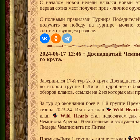
С началом новой недели начался новый эта
первая сотня мест получит приз - личное ору
С полными правилами Турнира Победителей,
получить за победу на турнире, можно о
соответствующем разделе.
2024-06-17 12:46 : Двенадцатый Чемпи
го круга.
Завершился 17-й тур 2-го круга Двенадцато
во второй группе 1 Лиги. Подробнее о бо
обзоров кланов, ссылки на 2 из которых мы п
За тур до окончания боев в 1-й группе Пре
сезона 2023-24. Им стал клан
Wild Hearts
клан
Wild Hearts
стал недосягаем для 
Чемпиона Арены! Убедительная и заслуженна
Лидеры Чемпионата по Лигам:
Премьер-Лига 1 группа - лидирует клан
Wi