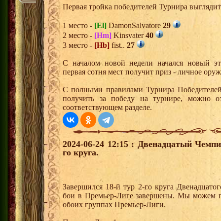
Первая тройка победителей Турнира выгляди
1 место -
[El]
DamonSalvatore
29
2 место -
[Hm]
Kinsvater
40
3 место -
[Hb]
fist..
27
С началом новой недели начался новый эта
первая сотня мест получит приз - личное ору
С полными правилами Турнира Победителей,
получить за победу на турнире, можно о
соответствующем разделе.
2024-06-24 12:15 : Двенадцатый Чемпи
го круга.
Завершился 18-й тур 2-го круга Двенадцато
бои в Премьер-Лиге завершены. Мы можем п
обоих группах Премьер-Лиги.