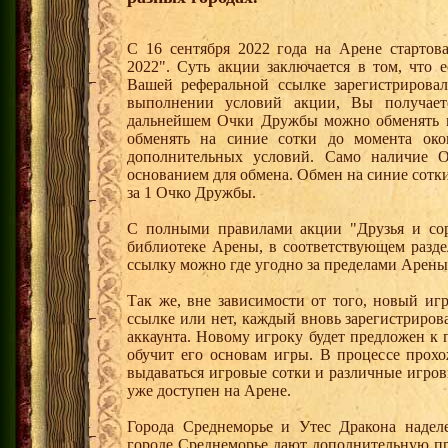
С 16 сентября 2022 года на Арене стартов
2022". Суть акции заключается в том, что е
Вашей реферальной ссылке зарегистрирова
выполнении условий акции, Вы получае
дальнейшем Очки Дружбы можно обменять 
обменять на синие сотки до момента око
дополнительных условий. Само наличие О
основанием для обмена. Обмен на синие сотки 
за 1 Очко Дружбы.
С полными правилами акции "Друзья и сор
библиотеке Арены, в соответствующем разде
ссылку можно где угодно за пределами Арены
Так же, вне зависимости от того, новый иг
ссылке или нет, каждый вновь зарегистриро
аккаунта. Новому игроку будет предложен к
обучит его основам игры. В процессе прох
выдаваться игровые сотки и различные игро
уже доступен на Арене.
Города Среднеморье и Утес Дракона надел
городе Среднеморье дают дополнительную пр