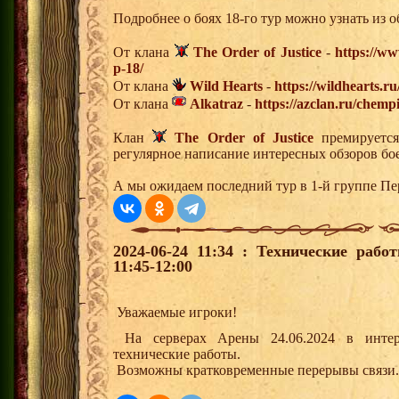
Подробнее о боях 18-го тур можно узнать из о
От клана
The Order of Justice
-
https://ww
p-18/
От клана
Wild Hearts
-
https://wildhearts.r
От клана
Alkatraz
-
https://azclan.ru/chemp
Клан
The Order of Justice
премируется
регулярное написание интересных обзоров бо
А мы ожидаем последний тур в 1-й группе Пе
2024-06-24 11:34 : Технические раб
11:45-12:00
Уважаемые игроки!
На серверах Арены 24.06.2024 в интерва
технические работы.
Возможны кратковременные перерывы связи.