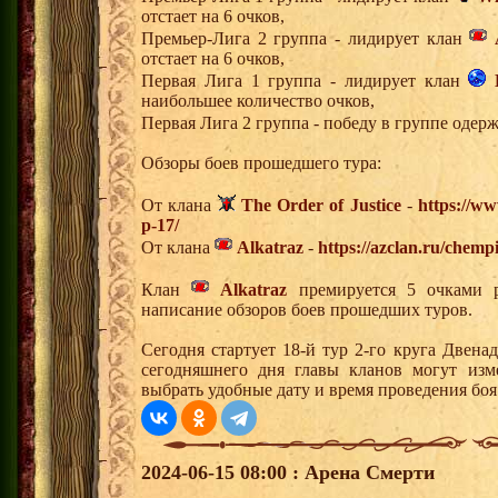
отстает на 6 очков,
Премьер-Лига 2 группа - лидирует клан
отстает на 6 очков,
Первая Лига 1 группа - лидирует клан
наибольшее количество очков,
Первая Лига 2 группа - победу в группе одер
Обзоры боев прошедшего тура:
От клана
The Order of Justice
-
https://ww
p-17/
От клана
Alkatraz
-
https://azclan.ru/chemp
Клан
Alkatraz
премируется 5 очками р
написание обзоров боев прошедших туров.
Сегодня стартует 18-й тур 2-го круга Двен
сегодняшнего дня главы кланов могут изм
выбрать удобные дату и время проведения боя
2024-06-15 08:00 : Арена Смерти