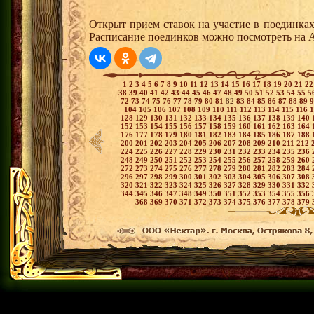
Открыт прием ставок на участие в поединка
Расписание поединков можно посмотреть на А
1
2
3
4
5
6
7
8
9
10
11
12
13
14
15
16
17
18
19
20
21
2
38
39
40
41
42
43
44
45
46
47
48
49
50
51
52
53
54
55
5
72
73
74
75
76
77
78
79
80
81
82
83
84
85
86
87
88
89
104
105
106
107
108
109
110
111
112
113
114
115
116
128
129
130
131
132
133
134
135
136
137
138
139
140
152
153
154
155
156
157
158
159
160
161
162
163
164
176
177
178
179
180
181
182
183
184
185
186
187
188
200
201
202
203
204
205
206
207
208
209
210
211
212
224
225
226
227
228
229
230
231
232
233
234
235
236
248
249
250
251
252
253
254
255
256
257
258
259
260
272
273
274
275
276
277
278
279
280
281
282
283
284
296
297
298
299
300
301
302
303
304
305
306
307
308
320
321
322
323
324
325
326
327
328
329
330
331
332
344
345
346
347
348
349
350
351
352
353
354
355
356
368
369
370
371
372
373
374
375
376
377
378
379