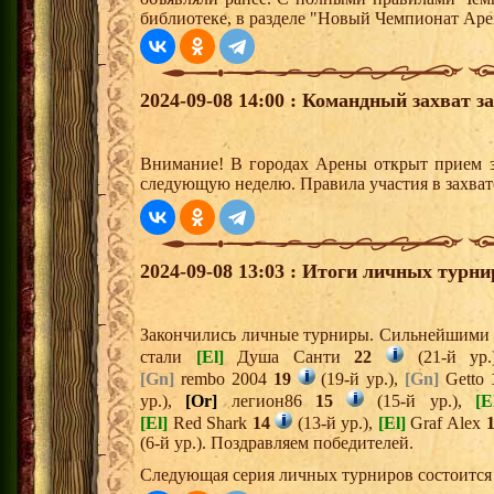
библиотеке, в разделе "Новый Чемпионат Аре
2024-09-08 14:00 : Командный захват з
Внимание! В городах Арены открыт прием з
следующую неделю. Правила участия в захват
2024-09-08 13:03 : Итоги личных турни
Закончились личные турниры. Сильнейшими и
стали
[El]
Душа Санти
22
(21-й ур
[Gn]
rembo 2004
19
(19-й ур.),
[Gn]
Getto
ур.),
[Or]
легион86
15
(15-й ур.),
[E
[El]
Red Shark
14
(13-й ур.),
[El]
Graf Alex
(6-й ур.). Поздравляем победителей.
Следующая серия личных турниров состоится 