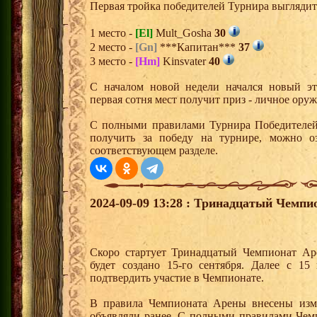
Первая тройка победителей Турнира выгляди
1 место -
[El]
Mult_Gosha
30
2 место -
[Gn]
***Капитан***
37
3 место -
[Hm]
Kinsvater
40
С началом новой недели начался новый эта
первая сотня мест получит приз - личное ору
С полными правилами Турнира Победителей,
получить за победу на турнире, можно о
соответствующем разделе.
2024-09-09 13:28 : Тринадцатый Чемпи
Скоро стартует Тринадцатый Чемпионат Ар
будет создано 15-го сентября. Далее с 15
подтвердить участие в Чемпионате.
В правила Чемпионата Арены внесены изм
объявляли ранее. С полными правилами Чем