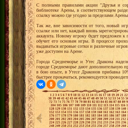
С полными правилами акции "Друзья и сор
библиотеке Арены, в соответствующем разде
ссылку можно где угодно за пределами Арены
Так же, вне зависимости от того, новый иг
ссылке или нет, каждый вновь зарегистриро
аккаунта. Новому игроку будет предложен к
обучит его основам игры. В процессе прох
выдаваться игровые сотки и различные игро
уже доступен на Арене.
Города Среднеморье и Утес Дракона надел
городе Среднеморье дают дополнительную пр
в бою опыте, в Утесе Драконов прибавка 10
быстрее прокачаться, рекомендуется проводит
1
2
3
4
5
6
7
8
9
10
11
12
13
14
15
16
17
18
19
20
21
2
38
39
40
41
42
43
44
45
46
47
48
49
50
51
52
53
54
55
5
72
73
74
75
76
77
78
79
80
81
82
83
84
85
86
87
88
89
104
105
106
107
108
109
110
111
112
113
114
115
116
128
129
130
131
132
133
134
135
136
137
138
139
140
152
153
154
155
156
157
158
159
160
161
162
163
164
176
177
178
179
180
181
182
183
184
185
186
187
188
200
201
202
203
204
205
206
207
208
209
210
211
212
224
225
226
227
228
229
230
231
232
233
234
235
236
248
249
250
251
252
253
254
255
256
257
258
259
260