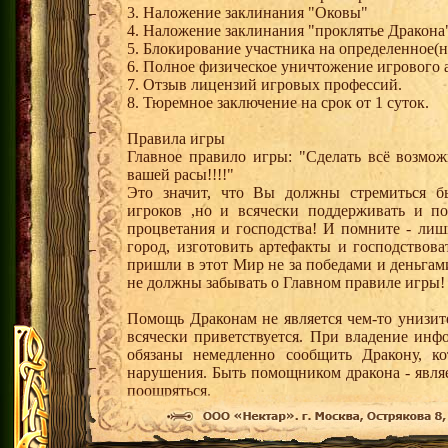
3. Наложение заклинания "Оковы"
4. Наложение заклинания "проклятье Дракона"
5. Блокирование участника на определенное(
6. Полное физическое уничтожение игрового 
7. Отзыв лицензий игровых профессий.
8. Тюремное заключение на срок от 1 суток.
Правила игры
Главное правило игры: "Сделать всё возмож
вашей расы!!!!"
Это значит, что Вы должны стремиться б
игроков ,но и всячески поддерживать и п
процветания и господства! И помните - лиш
город, изготовить артефакты и господствов
пришли в этот Мир не за победами и деньгам
не должны забывать о Главном правиле игры!
Помощь Драконам не является чем-то унизит
всячески приветствуется. При владение ин
обязаны немедленно сообщить Дракону, к
нарушения. Быть помощником дракона - являе
поощряться.