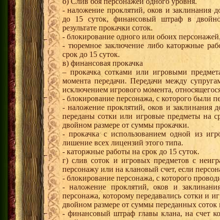
б) Слив боя персонажей одного уровня.
- наложение проклятий, оков и заклинания 
до 15 суток, финансовый штраф в двойн
результате прокачки соток.
- блокирование одного или обоих персонажей
- тюремное заключение либо каторжные раб
срок до 15 суток.
в) финансовая прокачка
– прокачка сотками или игровыми предмет
момента передачи. Передачи между супругам
исключением игрового момента, относящегося 
- блокирование персонажа, с которого были 
- наложение проклятий, оков и заклинания 
переданы сотки или игровые предметы на с
двойном размере от суммы прокачки.
- прокачка с использованием одной из иг
лишение всех лицензий этого типа.
- каторжные работы на срок до 15 суток.
г) слив соток и игровых предметов с неиг
персонажу или на клановый счет, если персон
- блокирование персонажа, с которого провод
- наложение проклятий, оков и заклинани
персонажа, которому передавались сотки и 
двойном размере от суммы переданных соток 
- финансовый штраф главы клана, на счет ко