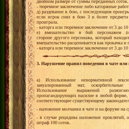
двойном размере от суммы переданных соток.
- тюремное заключение либо каторжные работы
д) раздевание в бою, с последующим проигр
если игрок снял в бою 3 и более предмета
проиграла.
- каторга или тюремное заключение от 3 до 10
е) вмешательство в бой персонажем (
стороне другого персонажа, который находи
вмешательство расценивается как прокачка и
- каторга или тюремное заключение от 3 до 10
3. Нарушение правил поведения в чате или 
а) Использование ненормативной лек
завуалированный мат, оскорбительные 
Использование выражений разжига
пропагандирующих насилие в любой форме,
соответствующие существующему законодател
- наложение молчанки в чате и на форуме на ср
- в случае рецидива наложение проклятий, 
штраф 100 соток.