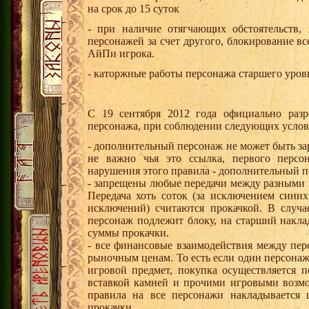
на срок до 15 суток
- при наличие отягчающих обстоятельств,
персонажей за счет другого, блокирование в
АйПи игрока.
- каторжные работы персонажа старшего уровн
С 19 сентября 2012 года официально разр
персонажа, при соблюдении следующих услов
- дополнительный персонаж не может быть за
не важно чья это ссылка, первого персо
нарушения этого правила - дополнительный п
- запрещены любые передачи между разными 
Передача хоть соток (за исключением синих
исключений) считаются прокачкой. В случ
персонаж подлежит блоку, на старший накла
суммы прокачки.
- все финансовые взаимодействия между пе
рыночным ценам. То есть если один персонаж 
игровой предмет, покупка осуществляется 
вставкой камней и прочими игровыми возмо
правила на все персонажи накладывается
прокачки.