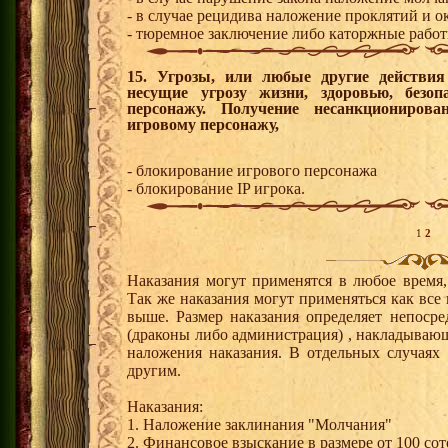
- в случае рецидива наложение проклятий и ок
- тюремное заключение либо каторжные работы
15. Угрозы, или любые другие действи
несущие угрозу жизни, здоровью, безо
персонажу. Получение несанкциониров
игровому персонажу,
- блокирование игрового персонажа
- блокирование IP игрока.
1
2
Наказания могут применятся в любое время,
Так же наказания могут применяться как все
выше. Размер наказания определяет непоср
(драконы либо администрация) , накладываю
наложения наказания. В отдельных случаях
другим.
Наказания:
1. Наложение заклинания "Молчания"
2. Финансовое взыскание в размере от 100 сот