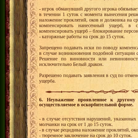
- игрок обманувший другого игрока обязыва
в течении 1 суток с момента вынесения реше
наложение проклятий, оков и должника на ср
компенсировать нанесенный ущерб, в 
компенсировать ущерб – блокирование персо
- каторжные работы на срок до 15 суток.
Запрещено подавать иски по поводу компенс
в случае возникновения подобной ситуации с
Решение по виновности или невиновност
исключительно Белый дракон.
Разрешено подавать заявления в суд по отме
ущерба.
6. Неуважение проявленное к другому 
осуществляемое в оскорбительной форме.
- в случае отсутствия нарушений, указанных
молчанки на срок от 1 до 15 суток.
- в случае рецидива наложение проклятий, око
- тюремное заключение на срок до 10 суток.