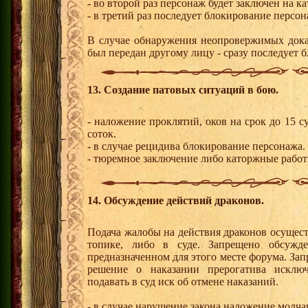
- во второй раз персонаж будет заключен на ка
- в третий раз последует блокирование персон
В случае обнаружения неопровержимых доказ
был передан другому лицу - сразу последует 
13. Создание патовых ситуаций в бою.
- наложение проклятий, оков на срок до 15 
соток.
- в случае рецидива блокирование персонажа.
- тюремное заключение либо каторжные работы
14. Обсуждение действий драконов.
Подача жалобы на действия драконов осущест
топике, либо в суде. Запрещено обсужде
предназначенном для этого месте форума. Зап
решение о наказании прерогатива исключ
подавать в суд иск об отмене наказаний.
- в случае нарушение закона наложение молчан