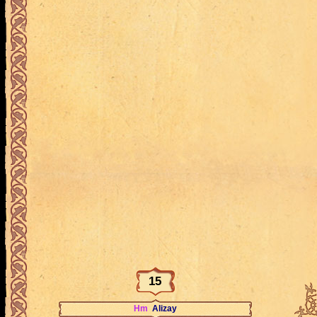
15
Hm
Alizay