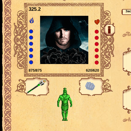
325.2
По
875/875
620/620
Ак